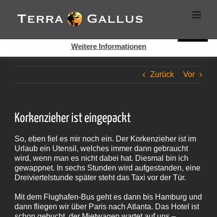
Zum
Cookies helfen auf auf dieser Seite bei der Bereitstellung der
Inhalt
Dienste. Durch die Nutzung dieser Webseite erklären Sie sich
springen
damit einverstanden, dass Cookies gesetzt werden.
Super!
Weitere Informationen
Zurück
Vor
Korkenzieher ist eingepackt
So, eben fiel es mir noch ein. Der Korkenzieher ist im
Urlaub ein Utensil, welches immer dann gebraucht
wird, wenn man es nicht dabei hat. Diesmal bin ich
gewappnet. In sechs Stunden wird aufgestanden, eine
Dreiviertelstunde später steht das Taxi vor der Tür.
Mit dem Flughafen-Bus geht es dann bis Hamburg und
dann fliegen wir über Paris nach Atlanta. Das Hotel ist
schon gebucht, der Mietwagen wartet auf uns –