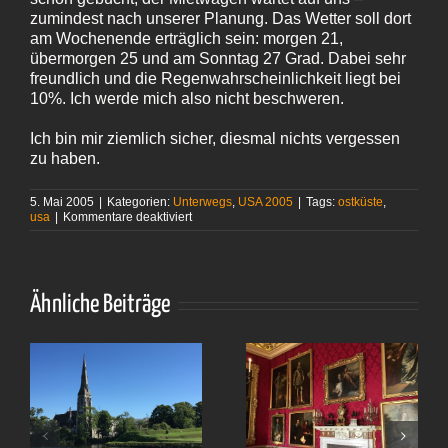
zumindest nach unserer Planung. Das Wetter soll dort
am Wochenende erträglich sein: morgen 21,
übermorgen 25 und am Sonntag 27 Grad. Dabei sehr
freundlich und die Regenwahrscheinlichkeit liegt bei
10%. Ich werde mich also nicht beschweren.
Ich bin mir ziemlich sicher, diesmal nichts vergessen
zu haben.
5. Mai 2005
|
Kategorien:
Unterwegs
,
USA 2005
|
Tags:
ostküste
,
für
usa
|
Kommentare deaktiviert
Korkenzieher
ist
eingepackt
Ähnliche Beiträge