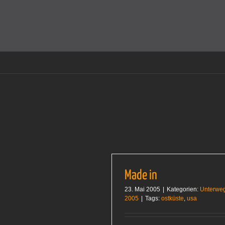
Zum
Inhalt
Cookies helfen auf auf dieser Seite bei der Bereitstellun
springen
Made in
23. Mai 2005
|
Kategorien:
Unterwe
2005
|
Tags:
ostküste
,
usa