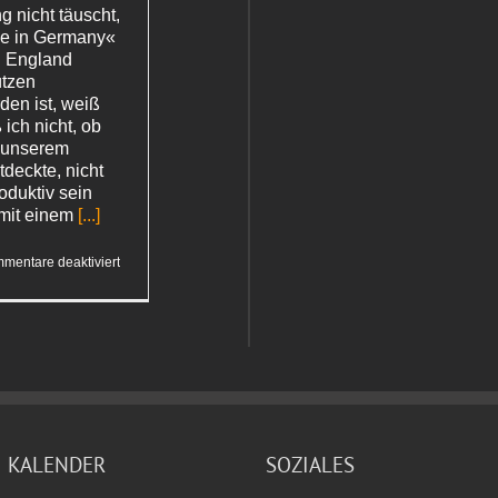
 nicht täuscht,
ade in Germany«
n England
ützen
den ist, weiß
 ich nicht, ob
n unserem
deckte, nicht
oduktiv sein
mit einem
[...]
für
mentare deaktiviert
Made
in
KALENDER
SOZIALES