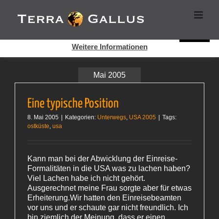
Zum
Cookies helfen auf auf dieser Seite bei der Bereitstellung der
Inhalt
Dienste. Durch die Nutzung dieser Webseite erklären Sie sich
springen
damit einverstanden, dass Cookies gesetzt werden.
Super!
Weitere Informationen
Mai 2005
Eine typische Position
8. Mai 2005
|
Kategorien:
Unterwegs
,
USA 2005
|
Tags:
ostküste
,
usa
Kann man bei der Abwicklung der Einreise-
Formalitäten in die USA was zu lachen haben?
Viel Lachen habe ich nicht gehört.
Ausgerechnet meine Frau sorgte aber für etwas
Erheiterung.Wir hatten den Einreisebeamten
vor uns und er schaute gar nicht freundlich. Ich
bin ziemlich der Meinung, dass er einen