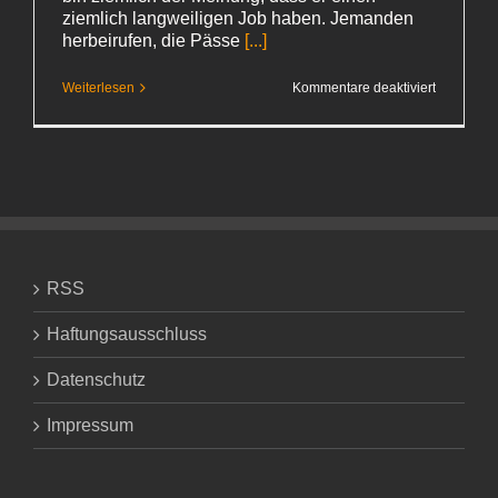
ziemlich langweiligen Job haben. Jemanden
herbeirufen, die Pässe
[...]
für
Weiterlesen
Kommentare deaktiviert
Eine
typische
Position
RSS
Haftungsausschluss
Datenschutz
Impressum