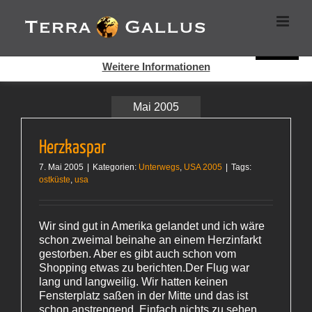
Zum
Cookies helfen auf auf dieser Seite bei der Bereitstellung der
Inhalt
Dienste. Durch die Nutzung dieser Webseite erklären Sie sich
springen
damit einverstanden, dass Cookies gesetzt werden.
Super!
Weitere Informationen
Mai 2005
Herzkaspar
7. Mai 2005
|
Kategorien:
Unterwegs
,
USA 2005
|
Tags:
ostküste
,
usa
Wir sind gut in Amerika gelandet und ich wäre
schon zweimal beinahe an einem Herzinfarkt
gestorben. Aber es gibt auch schon vom
Shopping etwas zu berichten.Der Flug war
lang und langweilig. Wir hatten keinen
Fensterplatz saßen in der Mitte und das ist
schon anstrengend. Einfach nichts zu sehen,