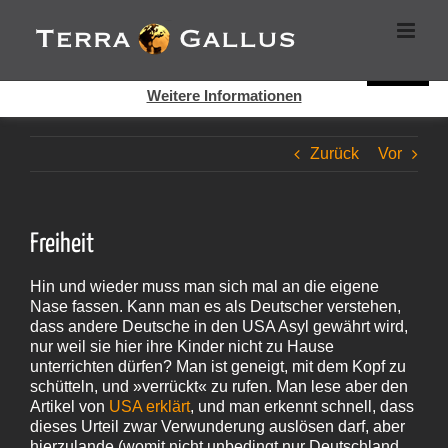
Zum
Cookies helfen auf auf dieser Seite bei der Bereitstellung der
Inhalt
Dienste. Durch die Nutzung dieser Webseite erklären Sie sich
springen
damit einverstanden, dass Cookies gesetzt werden.
Super!
Weitere Informationen
Zurück
Vor
Freiheit
Hin und wieder muss man sich mal an die eigene
Nase fassen. Kann man es als Deutscher verstehen,
dass andere Deutsche in den USA Asyl gewährt wird,
nur weil sie hier ihre Kinder nicht zu Hause
unterrichten dürfen? Man ist geneigt, mit dem Kopf zu
schütteln, und »verrückt« zu rufen. Man lese aber den
Artikel von
USA erklärt
, und man erkennt schnell, dass
dieses Urteil zwar Verwunderung auslösen darf, aber
hierzulande (womit nicht unbedingt nur Deutschland,