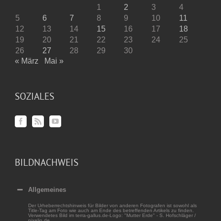
1
2
3
4
5
6
7
8
9
10
11
12
13
14
15
16
17
18
19
20
21
22
23
24
25
26
27
28
29
30
« März
Mai »
SOZIALES
BILDNACHWEIS
Allgemeines
Der Urheberrechtshinweis für Bilder von anderen Fotografen ist sowohl als
Title-Tag am Foto wie auch am Ende des betreffenden Artikels zu finden.
Verwendetes Bild im terra-gallus.de-Logo: "Mutter Erde" - S. Hofschläger /
pixelio.de