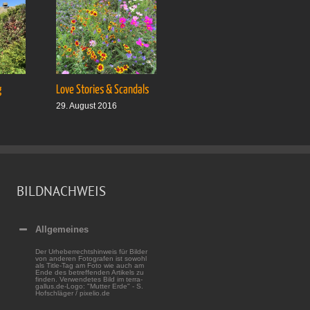
g
Love Stories & Scandals
Ab auf’s Boot
29. August 2016
5. September 2016
BILDNACHWEIS
Allgemeines
Der Urheberrechtshinweis für Bilder
von anderen Fotografen ist sowohl
als Title-Tag am Foto wie auch am
Ende des betreffenden Artikels zu
finden. Verwendetes Bild im terra-
gallus.de-Logo: "Mutter Erde" - S.
Hofschläger / pixelio.de