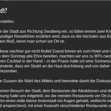
adt?
erstellen.
n die Stadt aus Richtung Swatberg ein, so fallen einem zwei Kir
undiger Reiseführer erzählen wird, dass es die höchsten aus 
 ein Muß, wenn man schon vor Ort ist.
se nachher gar nicht findet! Zuerst fuhren wir zum Hotel und d
sie dem Sonntag alle Ehre bereiten, machten wir uns zu 90% nac
nen Cocktail in der Hand – in der Praxis hatte ich eine Sonnenc
rhinderte, dass ein Strahl an die Haut durchdrang und von dahe
 Dezember.
te Susann die Wahl des Mittels und beendete damit die Diskuss
r einen Besuch der Stadt, dem Bestaunen der Attraktionen und 
nung hatte uns mitgeteilt, wo die meisten Restaurants vor Ort z
n einen nette kleine Innenstadt vor Augen gehabt, vielleicht n
d ansprechend, mit einer Auswahl verschiedener Restaurants unt