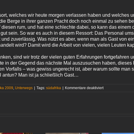
ort, welches wir heute morgen verlassen haben und welches u
r die Berge in ihrer ganzen Pracht doch noch einmal zu sehen
f diesen rum, und hat eine schlechte dabei, so kann das einem
gut sein. So war es auch in diesem Ressort: Das Personal umso
 und zuverlässig. Was nützt es aber, wenn man als Gast von ei
andelt wird? Damit wird die Arbeit von vielen, vielen Leuten k
nken, sind wir trotz der vielen guten Erfahrungen fortgefahren 
te in der Gegend das nächste Mal auszusuchen haben, dieses R
 Vorfalls – was gewiss ungerecht ist, aber warum sollte man s
l antun? Man ist ja schließlich Gast…
für
ika 2009
,
Unterwegs
|
Tags:
südafrika
|
Kommentare deaktiviert
Wo,
bitte
schön,
ist
die Stadt?