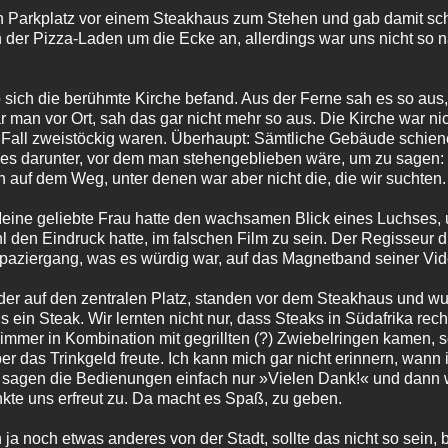
n Parkplatz vor einem Steakhaus zum Stehen und gab damit sc
och der Pizza-Laden um die Ecke an, allerdings war uns nicht so
 sich die berühmte Kirche befand. Aus der Ferne sah es so aus,
r man vor Ort, sah das gar nicht mehr so aus. Die Kirche war ni
all zweistöckig waren. Überhaupt: Sämtliche Gebäude schienen 
ines darunter, vor dem man stehengeblieben wäre, um zu sagen:
 auf dem Weg, unter denen war aber nicht die, die wir suchten.
eine geliebte Frau hatte den wachsamen Blick eines Luchses, 
en Eindruck hatte, im falschen Film zu sein. Der Regisseur di
Spaziergang, was es würdig war, auf das Magnetband seiner V
der auf den zentralen Platz, standen vor dem Steakhaus und w
 ein Steak. Wir lernten nicht nur, dass Steaks in Südafrika rec
mmer in Kombination mit gegrillten (?) Zwiebelringen kamen, 
 das Trinkgeld freute. Ich kann mich gar nicht erinnern, wann i
 sagen die Bedienungen einfach nur »Vielen Dank!« und dann w
te uns erfreut zu. Da macht es Spaß, zu geben.
h ja noch etwas anderes von der Stadt, sollte das nicht so sein, 