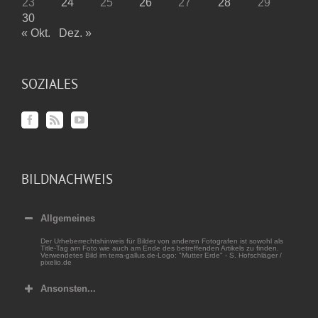
23
24
25
26
27
28
29
30
« Okt.
Dez. »
SOZIALES
BILDNACHWEIS
Allgemeines
Der Urheberrechtshinweis für Bilder von anderen Fotografen ist sowohl als
Title-Tag am Foto wie auch am Ende des betreffenden Artikels zu finden.
Verwendetes Bild im terra-gallus.de-Logo: "Mutter Erde" - S. Hofschläger /
pixelio.de
Ansonsten...