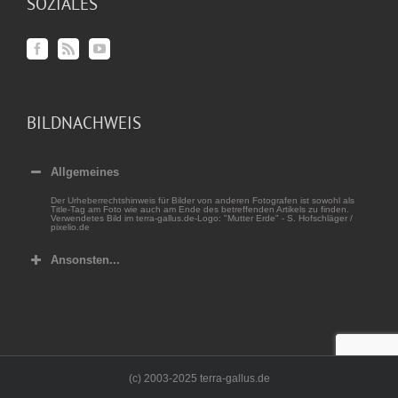
SOZIALES
BILDNACHWEIS
Allgemeines
Der Urheberrechtshinweis für Bilder von anderen Fotografen ist sowohl als
Title-Tag am Foto wie auch am Ende des betreffenden Artikels zu finden.
Verwendetes Bild im terra-gallus.de-Logo: "Mutter Erde" - S. Hofschläger /
pixelio.de
Ansonsten...
(c) 2003-2025 terra-gallus.de