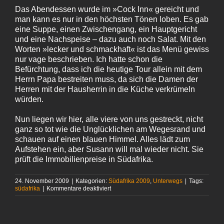
Das Abendessen wurde im »Cock Inn« gereicht und
man kann es nur in den höchsten Tönen loben. Es gab
eine Suppe, einen Zwischengang, ein Hauptgericht
und eine Nachspeise – dazu auch noch Salat. Mit den
Worten »lecker und schmackhaft« ist das Menü gewiss
nur vage beschrieben. Ich hatte schon die
Befürchtung, dass ich die heutige Tour allein mit dem
Herrn Papa bestreiten muss, da sich die Damen der
Herren mit der Hausherrin in die Küche verkrümeln
würden.
Nun liegen wir hier, alle viere von uns gestreckt, nicht
ganz so tot wie die Unglücklichen am Wegesrand und
schauen auf einen blauen Himmel. Alles lädt zum
Aufstehen ein, aber Susann will mal wieder nicht. Sie
prüft die Immobilienpreise in Südafrika.
24. November 2009
|
Kategorien:
Südafrika 2009
,
Unterwegs
|
Tags:
für
südafrika
|
Kommentare deaktiviert
Alle
viere
von
sich