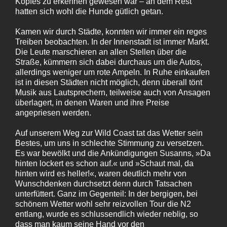
Kopfes zu erkennen gewesen war – an dem Rest
hatten sich wohl die Hunde gütlich getan.
Kamen wir durch Städte, konnten wir immer ein reges
Treiben beobachten. In der Innenstadt ist immer Markt.
Die Leute marschieren an allen Stellen über die
Straße, kümmern sich dabei durchaus um die Autos,
allerdings weniger um rote Ampeln. In Ruhe einkaufen
ist in diesen Städten nicht möglich, denn überall tönt
Musik aus Lautsprechern, teilweise auch von Ansagen
überlagert, in denen Waren und ihre Preise
angepriesen werden.
Auf unserem Weg zur Wild Coast tat das Wetter sein
Bestes, um uns in schlechte Stimmung zu versetzen.
Es war bewölkt und die Ankündigungen Susanns, »Da
hinten lockert es schon auf.« und »Schaut mal, da
hinten wird es heller!«, waren deutlich mehr von
Wunschdenken durchsetzt denn durch Tatsachen
unterfüttert. Ganz im Gegenteil: In der bergigen, bei
schönem Wetter wohl sehr reizvollen Tour die N2
entlang, wurde es schlussendlich wieder neblig, so
dass man kaum seine Hand vor den