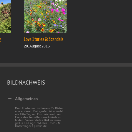
g
Love Stories & Scandals
Ab auf’s Boot
29. August 2016
5. September 2016
BILDNACHWEIS
Allgemeines
Der Urheberrechtshinweis für Bilder
von anderen Fotografen ist sowohl
als Title-Tag am Foto wie auch am
Ende des betreffenden Artikels zu
finden. Verwendetes Bild im terra-
gallus.de-Logo: "Mutter Erde" - S.
Hofschläger / pixelio.de