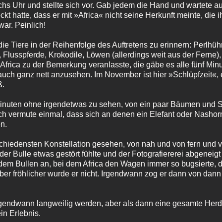
hs Uhr und stellte sich vor. Gab jedem die Hand und wartete a
ckt hatte, dass er mit »Africa« nicht seine Herkunft meinte, die
ar. Peinlich!
die Tiere in der Reihenfolge des Auftretens zu erinnern: Perlhü
 Flusspferde, Krokodile, Löwen (allerdings weit aus der Ferne), 
Africa zu der Bemerkung veranlasste, die gäbe es alle fünf Minu
ch ganz nett anzusehen. Im November ist hier »Schlüpfzeit«, e
ß.
inuten ohne irgendetwas zu sehen, von ein paar Bäumen und 
ch vermute einmal, dass sich an denen ein Elefant oder Nashorn
n.
schiedensten Konstellation gesehen, von nah und von fern und
h der Bulle etwas gestört fühlte und der Fotografiererei abgeneig
dem Bullen an, bei dem Africa den Wagen immer so bugsierte, 
er fröhlicher wurde er nicht. Irgendwann zog er dann von dann
gendwann langweilig werden, aber als dann eine gesamte Herde
in Erlebnis.