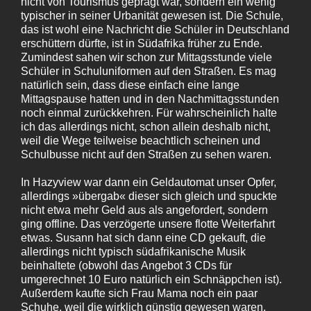
nicht von Tourismus geprägt war, sondern ein wenig
typischer in seiner Urbanität gewesen ist. Die Schule,
das ist wohl eine Nachricht die Schüler in Deutschland
erschüttern dürfte, ist in Südafrika früher zu Ende.
Zumindest sahen wir schon zur Mittagsstunde viele
Schüler in Schuluniformen auf den Straßen. Es mag
natürlich sein, dass diese einfach eine lange
Mittagspause hatten und in den Nachmittagsstunden
noch einmal zurückkehren. Für wahrscheinlich halte
ich das allerdings nicht, schon allein deshalb nicht,
weil die Wege teilweise beachtlich scheinen und
Schulbusse nicht auf den Straßen zu sehen waren.
In Hazyview war dann ein Geldautomat unser Opfer,
allerdings »übergab« dieser sich gleich und spuckte
nicht etwa mehr Geld aus als angefordert, sondern
ging offline. Das verzögerte unsere flotte Weiterfahrt
etwas. Susann hat sich dann eine CD gekauft, die
allerdings nicht typisch südafrikanische Musik
beinhaltete (obwohl das Angebot 3 CDs für
umgerechnet 10 Euro natürlich ein Schnäppchen ist).
Außerdem kaufte sich Frau Mama noch ein paar
Schuhe, weil die wirklich günstig gewesen waren.