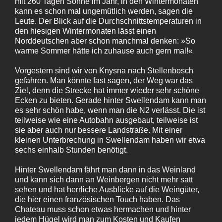
mit 260 Tagen Sonne im Jahr, in den Wintermonaten
kann es schon mal ungemütlich werden, sagen die
Leute. Der Blick auf die Durchschnittstemperaturen in
den hiesigen Wintermonaten lässt einen
Norddeutschen aber schon manchmal denken: »So
warme Sommer hätte ich zuhause auch gern mal!«
Vorgestern sind wir von Knysna nach Stellenbosch
gefahren. Man könnte fast sagen, der Weg war das
Ziel, denn die Strecke hat immer wieder sehr schöne
Ecken zu bieten. Gerade hinter Swellendam kann man
es sehr schön habe, wenn man die N2 verlässt. Die ist
teilweise wie eine Autobahn ausgebaut, teilweise ist
sie aber auch nur bessere Landstraße. Mit einer
kleinen Unterbrechung in Swellendam haben wir etwa
sechs einhalb Stunden benötigt.
Hinter Swellendam fährt man dann in das Weinland
und kann sich dann an Weinbergen nicht mehr satt
sehen und hat herrliche Ausblicke auf die Weingüter,
die hier einen französischen Touch haben. Das
Chateau muss schon etwas hermachen und hinter
jedem Hügel wird man zum Kosten und Kaufen