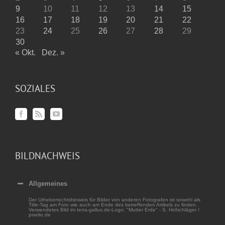
9
10
11
12
13
14
15
16
17
18
19
20
21
22
23
24
25
26
27
28
29
30
« Okt.
Dez. »
SOZIALES
BILDNACHWEIS
Allgemeines
Der Urheberrechtshinweis für Bilder von anderen Fotografen ist sowohl als
Title-Tag am Foto wie auch am Ende des betreffenden Artikels zu finden.
Verwendetes Bild im terra-gallus.de-Logo: "Mutter Erde" - S. Hofschläger /
pixelio.de