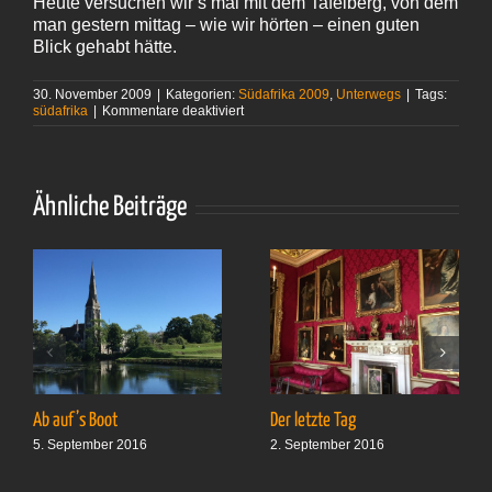
Heute versuchen wir‘s mal mit dem Tafelberg, von dem
man gestern mittag – wie wir hörten – einen guten
Blick gehabt hätte.
30. November 2009
|
Kategorien:
Südafrika 2009
,
Unterwegs
|
Tags:
für
südafrika
|
Kommentare deaktiviert
Die
letzte
Etappe
Ähnliche Beiträge
Ab auf’s Boot
Der letzte Tag
5. September 2016
2. September 2016