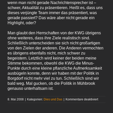
wenn man nicht gerade Nachrichtensprecher ist –
schwer, Aktualität zu präsentieren. Heißt es, dass uns
dieses verjüngte Team immer das präsentiert, was
gerade passiert? Das wäre aber nicht gerade ein
Highlight, oder?
Man glaubt den Herrschaften von der KWG übrigens
ohne weiteres, dass ihre Ziele realistisch sind.
Schließlich unterscheiden sie sich nicht großartigen
von den Zielen der anderen. Die Anderen vermochten
es übrigens ebenfalls nicht, mich schwer zu
begeistern. Letztlich wird keiner der beiden meine
Stimme bekommen, obwohl die KWG die Minus-
Punkte durch eine kleine pflanzliche Aufmerksamkeit
ausbügeln konnte, denn wir haben mit der Politik in
Borgdorf nicht mehr viel zu tun. Schließlich sind wir
bald weg. Mal gucken, ob die Politik in Mühbrook
genauso unterhaltsam ist.
für
8. Mai 2008
|
Kategorien:
Dies und Das
|
Kommentare deaktiviert
Die
und
die