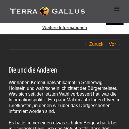
Zum
Cookies helfen auf auf dieser Seite bei der Bereitstellung der
Inhalt
Dienste. Durch die Nutzung dieser Webseite erklären Sie sich
springen
damit einverstanden, dass Cookies gesetzt werden.
Super!
Weitere Informationen
Zurück
Vor
Die und die Anderen
Wir haben Kommunalwahlkampf in Schleswig-
Holstein und wahrscheinlich zittert der Bürgermeister.
Was sich seit der letzten Wahl verbessert hat, war die
Informationspolitik. Ein paar Mal im Jahr lagen Flyer im
Briefkasten, in denen wir über das Dorfgeschehen
informiert worden sind.
Es hatte immer einen etwas schalen Beigeschack bei
mir ausgelöst, weil ich das Gefühl hatte, dass dort