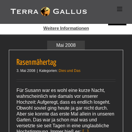
Zum
Cookies helfen auf auf dieser Seite bei der Bereitstellung der
Inhalt
Dienste. Durch die Nutzung dieser Webseite erklären Sie sich
springen
damit einverstanden, dass Cookies gesetzt werden.
Super!
Weitere Informationen
Mai 2008
Rasenmähertag
3. Mai 2008
|
Kategorien:
Dies und Das
Für Susann war es wohl eine kurze Nacht,
wahrscheinlich wie damals vor unserer
Hochzeit: Aufgeregt, dass es endlich losgeht.
Obwohl soviel ging heute ja gar nicht durch.
Aber sie konnte das erste Mal allein in unseren
Garten. Das war ja schon mal was und
versetzte sie seit Tagen in eine unglaubliche
Hochstimmung. Immer hieß es:
[...]