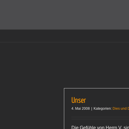
Zum
Inhalt
Cookies helfen auf auf dieser Seite bei der Bereitstellun
springen
Unser
4. Mai 2008
|
Kategorien:
Dies und 
Die Gefühle von Herrn V. si