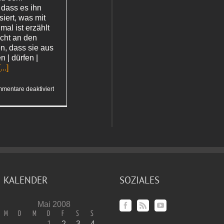
 dass es ihn
siert, was mit
mal ist erzählt
icht an den
, dass sie aus
| dürfen |
[...]
für
mentare deaktiviert
Unser
KALENDER
SOZIALES
Mai 2008
M
D
M
D
F
S
S
1
2
3
4