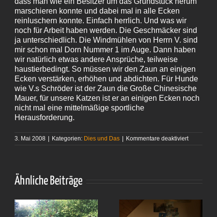
dass man wie ein Besitzer um das Grundstück herum
marschieren konnte und dabei mal in alle Ecken
reinluschern konnte. Einfach herrlich. Und was wir
noch für Arbeit haben werden. Die Geschmäcker sind
ja unterschiedlich. Die Windmühlen von Herrn V. sind
mir schon mal Dorn Nummer 1 im Auge. Dann haben
wir natürlich etwas andere Ansprüche, teilweise
haustierbedingt. So müssen wir den Zaun an einigen
Ecken verstärken, erhöhen und abdichten. Für Hunde
wie V.s Schröder ist der Zaun die Große Chinesische
Mauer, für unsere Katzen ist er an einigen Ecken noch
nicht mal eine mittelmäßige sportliche
Herausforderung.
für
3. Mai 2008
|
Kategorien:
Dies und Das
|
Kommentare deaktiviert
Rasenmäh
Ähnliche Beiträge