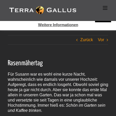
Zum
Cookies helfen auf auf dieser Seite bei der Bereitstellung der
Inhalt
Dienste. Durch die Nutzung dieser Webseite erklären Sie sich
springen
damit einverstanden, dass Cookies gesetzt werden.
Super!
Weitere Informationen
Zurück
Vor
Rasenmähertag
Für Susann war es wohl eine kurze Nacht,
wahrscheinlich wie damals vor unserer Hochzeit:
Aufgeregt, dass es endlich losgeht. Obwohl soviel ging
heute ja gar nicht durch. Aber sie konnte das erste Mal
allein in unseren Garten. Das war ja schon mal was
und versetzte sie seit Tagen in eine unglaubliche
Hochstimmung. Immer hieß es:
Schön im Garten sein
und Kaffee trinken.