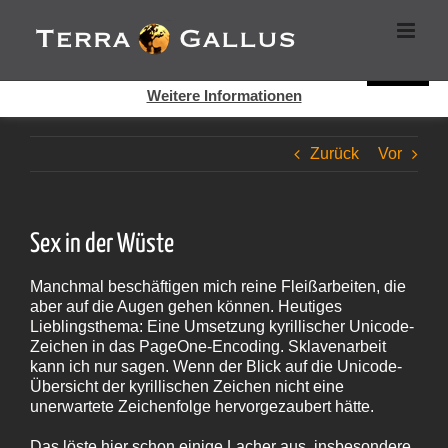
Zum
Cookies helfen auf auf dieser Seite bei der Bereitstellung der
Inhalt
Dienste. Durch die Nutzung dieser Webseite erklären Sie sich
springen
damit einverstanden, dass Cookies gesetzt werden.
Super!
Weitere Informationen
Zurück
Vor
Sex in der Wüste
Manchmal beschäftigen mich reine Fleißarbeiten, die
aber auf die Augen gehen können. Heutiges
Lieblingsthema: Eine Umsetzung kyrillischer Unicode-
Zeichen in das PageOne-Encoding. Sklavenarbeit
kann ich nur sagen. Wenn der Blick auf die Unicode-
Übersicht der kyrillischen Zeichen nicht eine
unerwartete Zeichenfolge hervorgezaubert hätte.
Das löste hier schon einige Lacher aus, insbesondere