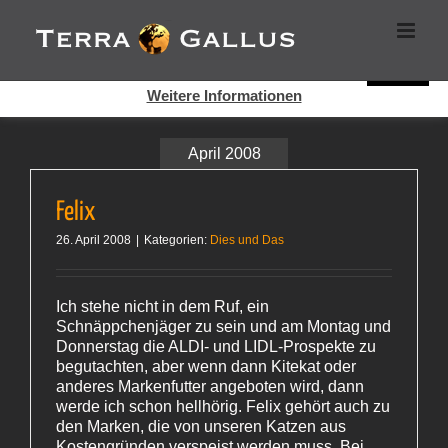
Zum
Cookies helfen auf auf dieser Seite bei der Bereitstellung der
Inhalt
Dienste. Durch die Nutzung dieser Webseite erklären Sie sich
springen
damit einverstanden, dass Cookies gesetzt werden.
Super!
Weitere Informationen
April 2008
Felix
26. April 2008
|
Kategorien:
Dies und Das
Ich stehe nicht in dem Ruf, ein
Schnäppchenjäger zu sein und am Montag und
Donnerstag die ALDI- und LIDL-Prospekte zu
begutachten, aber wenn dann Kitekat oder
anderes Markenfutter angeboten wird, dann
werde ich schon hellhörig. Felix gehört auch zu
den Marken, die von unseren Katzen aus
Kostengründen verspeist werden muss. Bei