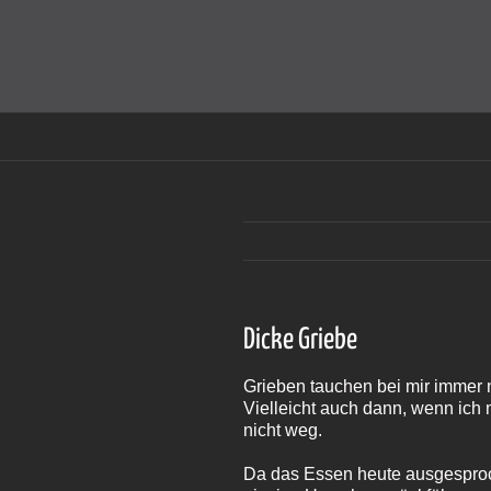
Zum
Inhalt
Cookies helfen auf auf dieser Seite bei der Bereitstellun
springen
Dicke Griebe
Grieben tauchen bei mir immer n
Vielleicht auch dann, wenn ich 
nicht weg.
Da das Essen heute ausgesproch