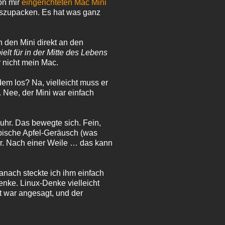
on mir
eingerichteten Mac Mini
auszupacken. Es hat was ganz
h den Mini direkt an den
elt für in der Mitte des Lebens
 nicht mein Mac.
em los? Na, vielleicht muss er
 Nee, der Mini war einfach
uhr. Das bewegte sich. Fein,
ypische Apfel-Geräusch (was
hr. Nach einer Weile … das kann
anach steckte ich ihm einfach
enke. Linux-Denke vielleicht
nt war angesagt, und der