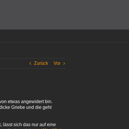
amit einverstanden, dass Cookies gesetzt werden.
Super!
Zurück
Vor
 von etwas angewidert bin.
dicke Griebe und die geht
ässt sich das nur auf eine