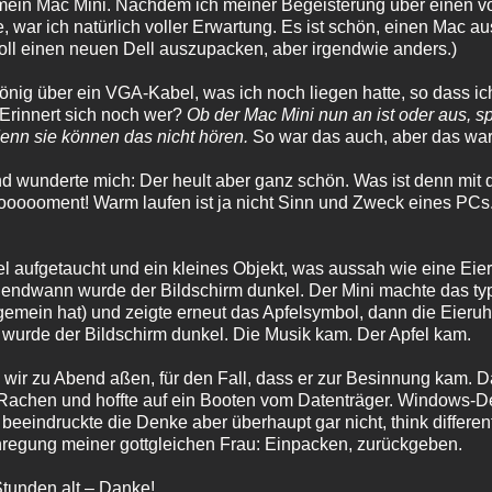
 mein Mac Mini. Nachdem ich meiner Begeisterung über einen v
e, war ich natürlich voller Erwartung. Es ist schön, einen Mac 
 toll einen neuen Dell auszupacken, aber irgendwie anders.)
önig über ein VGA-Kabel, was ich noch liegen hatte, so dass ic
Erinnert sich noch wer?
Ob der Mac Mini nun an ist oder aus, spi
enn sie können das nicht hören.
So war das auch, aber das war
d wunderte mich: Der heult aber ganz schön. Was ist denn mit d
Moooooment! Warm laufen ist ja nicht Sinn und Zweck eines PCs.
l aufgetaucht und ein kleines Objekt, was aussah wie eine Eier
 Irgendwann wurde der Bildschirm dunkel. Der Mini machte das t
 gemein hat) und zeigte erneut das Apfelsymbol, dann die Eieru
?, wurde der Bildschirm dunkel. Die Musik kam. Der Apfel kam.
 wir zu Abend aßen, für den Fall, dass er zur Besinnung kam. D
n Rachen und hoffte auf ein Booten vom Datenträger. Windows-D
beeindruckte die Denke aber überhaupt gar nicht, think differe
regung meiner gottgleichen Frau: Einpacken, zurückgeben.
Stunden alt – Danke!