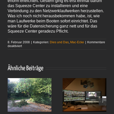
enorm erleichtert. Gestern ging es erst einmal darum
das Squeeze Center zu installieren und eine
Verbindung zu den Netzwerklaufwerken herzustellen.
Was ich noch nicht herausbekommen habe, ist, wie
man Laufwerke beim Booten sofort einrichtet. Das
wäre für die Datensicherung ganz nett und für das
Squeeze Center geradezu Pflicht.
8. Februar 2008
|
Kategorien:
Dies und Das
,
Mac-Ecke
|
Kommentare
für
deaktiviert
Der
Mini
schnurrt
Ähnliche Beiträge