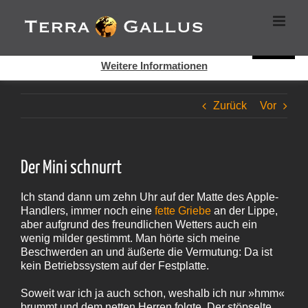
Zum
Cookies helfen auf auf dieser Seite bei der Bereitstellung der
Inhalt
Dienste. Durch die Nutzung dieser Webseite erklären Sie sich
springen
damit einverstanden, dass Cookies gesetzt werden.
Super!
Weitere Informationen
Zurück
Vor
Der Mini schnurrt
Ich stand dann um zehn Uhr auf der Matte des Apple-
Handlers, immer noch eine
fette Griebe
an der Lippe,
aber aufgrund des freundlichen Wetters auch ein
wenig milder gestimmt. Man hörte sich meine
Beschwerden an und äußerte die Vermutung: Da ist
kein Betriebssystem auf der Festplatte.
Soweit war ich ja auch schon, weshalb ich nur »hmm«
brummt und dem netten Herren folgte. Der stöpselte