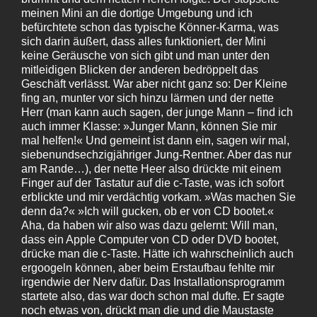
meinen Mini an die dortige Umgebung und ich
befürchtete schon das typische Könner-Karma, was
sich darin äußert, dass alles funktioniert, der Mini
keine Geräusche von sich gibt und man unter den
mitleidigen Blicken der anderen bedröppelt das
Geschäft verlässt. War aber nicht ganz so: Der Kleine
fing an, munter vor sich hinzu lärmen und der nette
Herr (man kann auch sagen, der junge Mann – find ich
auch immer Klasse: »Junger Mann, können Sie mir
mal helfen!« Und gemeint ist dann ein, sagen wir mal,
siebenundsechzigjähriger Jung-Rentner. Aber das nur
am Rande…), der nette Heer also drückte mit einem
Finger auf der Tastatur auf die c‑Taste, was ich sofort
erblickte und mir verdächtig vorkam. »Was machen Sie
denn da?« »Ich will gucken, ob er von CD bootet.«
Aha, da haben wir also was dazu gelernt: Will man,
dass ein Apple Computer von CD oder DVD bootet,
drücke man die c‑Taste. Hätte ich wahrscheinlich auch
ergoogeln können, aber beim Erstaufbau fehlte mir
irgendwie der Nerv dafür. Das Installationsprogramm
startete also, das war doch schon mal dufte. Er sagte
noch etwas von, drückt man die und die Maustaste