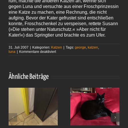
rum, machte die anderen Katzen an, wehrte sich
gegen Luna und versuchte aus einer Froschprinzessin
eine Katze zu machen, eine Rechnung, die nicht
aufging. Bevor der Kater gefrustet sind entschließen
konnte, Froschschenkel zu verspeisen, rettete Susann
(»Die stehen unter Naturschutz.« »Aber nicht für
Kater!«) das Springtier und brachte es zum Ufer.
31. Juli 2007
|
Kategorien:
Katzen
|
Tags:
george
,
katzen
,
für
luna
|
Kommentare deaktiviert
Fortschritte
Ähnliche Beiträge