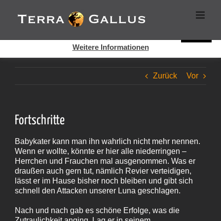
Zum
Cookies helfen auf auf dieser Seite bei der Bereitstellung der
Inhalt
Dienste. Durch die Nutzung dieser Webseite erklären Sie sich
springen
damit einverstanden, dass Cookies gesetzt werden.
Super!
Weitere Informationen
Zurück
Vor
Fortschritte
Babykater kann man ihn wahrlich nicht mehr nennen.
Wenn er wollte, könnte er hier alle niederringen –
Herrchen und Frauchen mal ausgenommen. Was er
draußen auch gern tut, nämlich Revier verteidigen,
lässt er im Hause bisher noch bleiben und gibt sich
schnell den Attacken unserer Luna geschlagen.
Nach und nach gab es schöne Erfolge, was die
Zutraulichkeit anging. Lag er in seinem