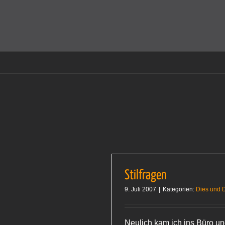
Zum
Inhalt
Cookies helfen auf auf dieser Seite bei der Bereitstellun
springen
Stilfragen
9. Juli 2007
|
Kategorien:
Dies und 
Neulich kam ich ins Büro un