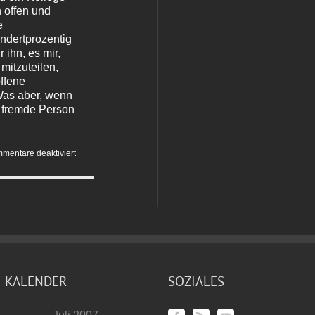
 offen und
e
ndertprozentig
 ihn, es mir,
mitzuteilen,
offene
Was aber, wenn
 fremde Person
für
mentare deaktiviert
Stilfragen
KALENDER
SOZIALES