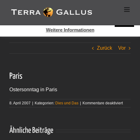
Zum
Cookies helfen auf auf dieser Seite bei der Bereitstellung der
Inhalt
Dienste. Durch die Nutzung dieser Webseite erklären Sie sich
springen
damit einverstanden, dass Cookies gesetzt werden.
Super!
Weitere Informationen
Zurück
Vor
Paris
Ostersonntag in Paris
für
8. April 2007
|
Kategorien:
Dies und Das
|
Kommentare deaktiviert
Paris
Ähnliche Beiträge