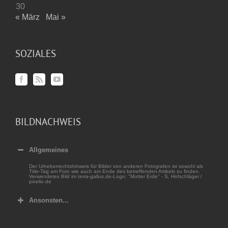
30
« März
Mai »
SOZIALES
BILDNACHWEIS
Allgemeines
Der Urheberrechtshinweis für Bilder von anderen Fotografen ist sowohl als
Title-Tag am Foto wie auch am Ende des betreffenden Artikels zu finden.
Verwendetes Bild im terra-gallus.de-Logo: "Mutter Erde" - S. Hofschläger /
pixelio.de
Ansonsten...