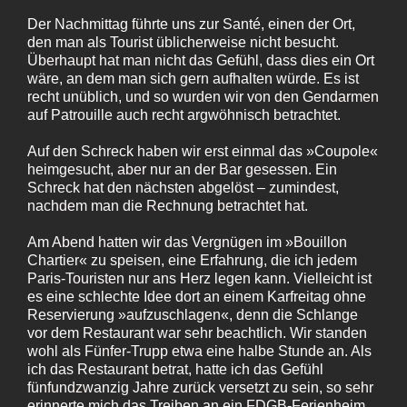
Der Nachmittag führte uns zur Santé, einen der Ort,
den man als Tourist üblicherweise nicht besucht.
Überhaupt hat man nicht das Gefühl, dass dies ein Ort
wäre, an dem man sich gern aufhalten würde. Es ist
recht unüblich, und so wurden wir von den Gendarmen
auf Patrouille auch recht argwöhnisch betrachtet.
Auf den Schreck haben wir erst einmal das »Coupole«
heimgesucht, aber nur an der Bar gesessen. Ein
Schreck hat den nächsten abgelöst – zumindest,
nachdem man die Rechnung betrachtet hat.
Am Abend hatten wir das Vergnügen im »Bouillon
Chartier« zu speisen, eine Erfahrung, die ich jedem
Paris-Touristen nur ans Herz legen kann. Vielleicht ist
es eine schlechte Idee dort an einem Karfreitag ohne
Reservierung »aufzuschlagen«, denn die Schlange
vor dem Restaurant war sehr beachtlich. Wir standen
wohl als Fünfer-Trupp etwa eine halbe Stunde an. Als
ich das Restaurant betrat, hatte ich das Gefühl
fünfundzwanzig Jahre zurück versetzt zu sein, so sehr
erinnerte mich das Treiben an ein FDGB-Ferienheim.