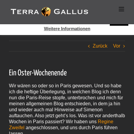
Zum
Cookies helfen auf auf dieser Seite bei der Bereitstellung der
Inhalt
Dienste. Durch die Nutzung dieser Webseite erklären Sie sich
springen
damit einverstanden, dass Cookies gesetzt werden.
Super!
Weitere Informationen
Zurück
Vor
Ein Oster-Wochenende
Wir wären so oder so in Paris gewesen. Und so habe
ich die heftige Überlegung, in welchen Blog ich denn
nun die Paris-Reise stopfe, unterbrochen und mich für
meinen allgemeinen Blog entschieden, in dem ja hin
und wieder auch mal Hinweise auf Simenon
auftauchen. Also jetzt geht’s los. Was ist vor anderthalb
Wochen in Paris passiert? Wir haben uns
Regine
Zweifel
angeschlossen, und uns durch Paris führen
lassen.