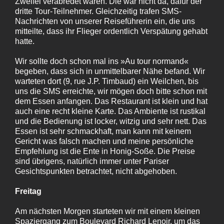
Zweifel verabredet waren. Die war nicht da, dafür der
dritte Tour-Teilnehmer. Gleichzeitig trafen SMS-
Nachrichten von unserer Reiseführerin ein, die uns
mitteilte, dass ihr Flieger ordentlich Verspätung gehabt
hatte.
Wir sollte doch schon mal ins »Au tour normand«
begeben, dass sich in unmittelbarer Nähe befand. Wir
warteten dort (9, rue J.P. Timbaud) ein Weilchen, bis
uns die SMS erreichte, wir mögen doch bitte schon mit
dem Essen anfangen. Das Restaurant ist klein und hat
auch eine recht kleine Karte. Das Ambiente ist rustikal
und die Bedienung ist locker, witzig und sehr nett. Das
Essen ist sehr schmackhaft, man kann mit keinem
Gericht was falsch machen und meine persönliche
Empfehlung ist die Ente in Honig-Soße. Die Preise
sind übrigens, natürlich immer unter Pariser
Gesichtspunkten betrachtet, nicht abgehoben.
Freitag
Am nächsten Morgen starteten wir mit einem kleinen
Spaziergang zum Boulevard Richard Lenoir, um das