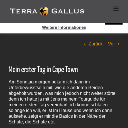
Zum
Cookies helfen auf auf dieser Seite bei der Bereitstellung der
Inhalt
Dienste. Durch die Nutzung dieser Webseite erklären Sie sich
springen
damit einverstanden, dass Cookies gesetzt werden.
Super!
Weitere Informationen
Zurück
Vor
Mein erster Tag in Cape Town
Am Sonntag morgen bekam ich dann im
Unterbewusstsein mit, wie die anderen Beiden
abgeholt wurden, was mich jedoch nicht weiter störte,
denn ich hatte ja mit Jens meinem Tourguide für
meinen ersten Tag vereinbart, ich könne schlafen
solange ich will, er ist im Hause und wenn ich dann
aufstehe, zeigt er mir die Basics in der Nähe der
Schule, die Schule etc.