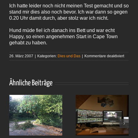
Ich hatte leider noch nicht meinen Test gemacht und so
stand mir dies also noch bevor. Ich war dann so gegen
0.20 Uhr damit durch, aber stolz war ich nicht.
Hund müde fiel ich danach ins Bett und war echt
Happy, so einen angenehmen Start in Cape Town
gehabt zu haben.
für
26. März 2007
|
Kategorien:
Dies und Das
|
Kommentare deaktiviert
Mein
erster
Tag
in
Cape T
Ähnliche Beiträge