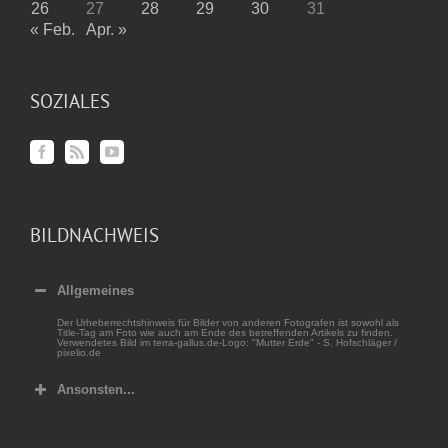
26
27
28
29
30
31
« Feb.
Apr. »
SOZIALES
BILDNACHWEIS
Allgemeines
Der Urheberrechtshinweis für Bilder von anderen Fotografen ist sowohl als
Title-Tag am Foto wie auch am Ende des betreffenden Artikels zu finden.
Verwendetes Bild im terra-gallus.de-Logo: "Mutter Erde" - S. Hofschläger /
pixelio.de
Ansonsten...