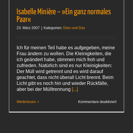
Isabelle Minière – »Ein ganz normales
Paar«
23. März 2007
|
Kategorien:
Dies und Das
Ich für meinen Teil habe es aufgegeben, meine
Frau ändern zu wollen. Die Kleinigkeiten, die
ich geändert habe, stimmen mich froh und
zufrieden. Natürlich sind es nur Kleinigkeiten:
Der Müll wird getrennt und es wird darauf
geachtet, dass nicht überall Licht brennt. Beim
Licht gibt es noch hin und wieder Rückfälle,
aber bei der Mülltrennung
[...]
für
Weiterlesen
Kommentare deaktiviert
Isabelle
Minière
–
»Ein
ganz
normales
Paar«