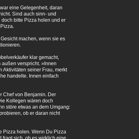
 war eine Gelegenheit, daran
icht. Sind auch sinn- und
 doch bitte Pizza holen und er
 Pizza.
s Gesicht machen, wenn sie es
tionieren.
belverkäufer klar gemacht,
n außen verspricht. »Innen
Aktivitäten seiner Frau, merkt
he handelte. Innen einfach
er Chef von Benjamin. Der
Die Kollegen wären doch
r ihn störe etwas an dem Umgang:
obieren, ob er daran nicht
ine Pizza holen. Wenn Du Pizza
fragt sich, ob es wirklich eine