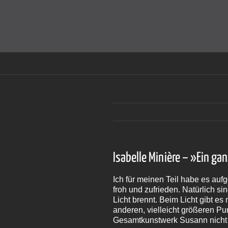
Zum
Inhalt
Cookies helfen auf auf dieser Seite bei der Bereitstellun
springen
Isabelle Minière – »Ein ga
Ich für meinen Teil habe es auf
froh und zufrieden. Natürlich si
Licht brennt. Beim Licht gibt es 
anderen, vielleicht größeren Pu
Gesamtkunstwerk Susann nicht 