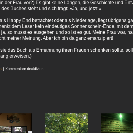
n der Frau vor?) Es gibt keine Längen, die Geschichte und Entwi
des Buches steht und sich fragt: »Ja, und jetzt!«
s Happy End betrachtet oder als Niederlage, liegt übrigens ga
chenkt dem Leser kein eindeutiges Sonnenschein-Ende, mit dem 
, ja, so musst es ausgehen und so ist es gut. Meine Frau war, na
cht meiner Meinung. Aber ich bin da ganz emanzipiert!
 sie das Buch als Ermahnung ihren Frauen schenken sollte, sol
rang erweisen.)
für
s
|
Kommentare deaktiviert
Isabelle
Minière
–
»Ein
ganz
normales
Paar«