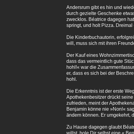
Andersrum gibt es hin und wied
durch gezielte Geschenke etwas
zwecklos. Béatrice dagegen hat 
springt, und holt Pizza. Dreimal
Die Kinderbuchautorin, erfolgre
will, muss sich mit ihren Freund
Der Kauf eines Wohnzimmertisch
dass das vermeintlich gute Stück
hohl!« war die Zusammenfassung
er, dass es sich bei der Besch
hohl.
Die Erkenntnis ist der erste We
Apothekenbesitzer drückt sein
zufrieden, meint der Apothekena
Benjamin könne nie »Non!« sage
ändern können. Er umgekehrt, de
Zu Hause dagegen glaubt Béatric
willst, hole Dir selbst eine.« B