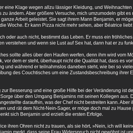
er eine Klage wegen allzu lässiger Kleidung, und Weihnachten
 zu ändern. Aber größere Versuche, mich umzumodeln gibt es n
ganze Arbeit geleistet. Sie sagt ihrem Mann Benjamin, er möge
 die Woche. Er kann Pizza nicht mehr sehen, aber Béatrice liebt
ich oder auch nicht, bestimmt das Leben. Er muss ein fröhliche
en verstehen und wenn sie Lust auf Sex hat, dann hat er zu funk
es sollte alles über den Haufen werfen, denn ihm wird vom Mö
, vor dem er steht, überhaupt nicht die Qualität hat, dass es vo
 und während er teilnahmslos daneben steht, wie bei so vielen 
reibung des Couchtisches um eine Zustandsbeschreibung ihrer E
g zur Besserung und eine große Hilfe bei der Veränderung ist d
e Sorge über den Umgang Benjamins mit seinen Kollegen aus. 
ngestellte daraufhin, was der Chef nicht bestreiten kann. Abe
n und rät dem Nicht-Nein-Sager, er möge doch mal zu Hause pr
nkt sich Benjamin und erzielt die ersten Erfolge.
e ihren Ohren nicht zu trauen, als sie hört, »Nein, ich will ke
enjamin merkt, dass seine Frau Widerspruch nicht gewöhnt ist und 