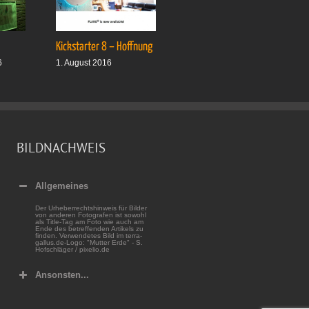
Kickstarter 8 – Hoffnung
Drei plus drei
6
1. August 2016
1. Oktober 2016
BILDNACHWEIS
Allgemeines
Der Urheberrechtshinweis für Bilder
von anderen Fotografen ist sowohl
als Title-Tag am Foto wie auch am
Ende des betreffenden Artikels zu
finden. Verwendetes Bild im terra-
gallus.de-Logo: "Mutter Erde" - S.
Hofschläger / pixelio.de
Ansonsten...