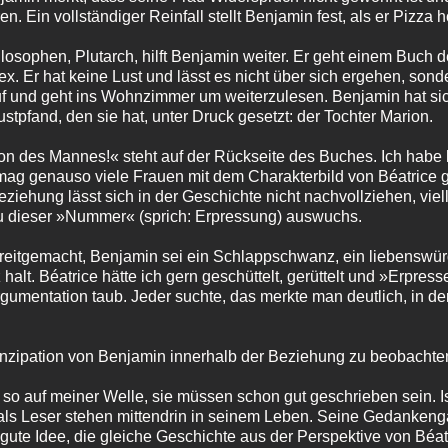
n. Ein vollständiger Reinfall stellt Benjamin fest, als er Pizza h
ilosophen, Plutarch, hilft Benjamin weiter. Er geht einem Buch 
x. Er hat keine Lust und lässt es nicht über sich ergehen, sonde
auf und geht ins Wohnzimmer um weiterzulesen. Benjamin hat sich
stpfand, den sie hat, unter Druck gesetzt: der Tochter Marion.
ion des Mannes!« steht auf der Rückseite des Buches. Ich habe
ag genauso viele Frauen mit dem Charakterbild von Béatrice 
eziehung lässt sich in der Geschichte nicht nachvollziehen, viel
u dieser »Nummer« (sprich: Erpressung) auswuchs.
breitgemacht, Benjamin sei ein Schlappschwanz, ein liebenswü
lt. Béatrice hätte ich gern geschüttelt, gerüttelt und »Erpress
 Argumentation taub. Jeder suchte, das merkte man deutlich, in
anzipation von Benjamin innerhalb der Beziehung zu beobachte
o auf meiner Welle, sie müssen schon gut geschrieben sein. Is
als Leser stehen mittendrin in seinem Leben. Seine Gedankeng
 gute Idee, die gleiche Geschichte aus der Perspektive von Béatr