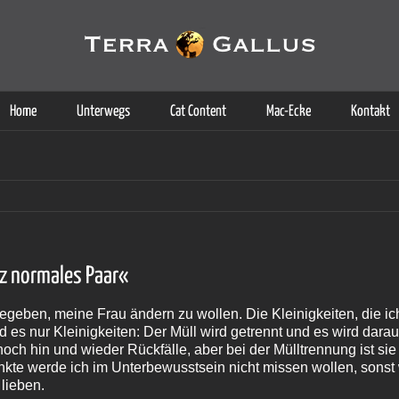
g der Dienste. Durch die Nutzung dieser Webseite erklären Sie sich d
Weitere Informationen
Home
Unterwegs
Cat Content
Mac-Ecke
Kontakt
nz normales Paar«
gegeben, meine Frau ändern zu wollen. Die Kleinigkeiten, die 
nd es nur Kleinigkeiten: Der Müll wird getrennt und es wird darau
noch hin und wieder Rückfälle, aber bei der Mülltrennung ist sie 
nkte werde ich im Unterbewusstsein nicht missen wollen, sonst
lieben.