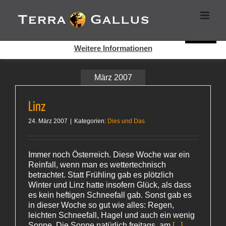
Zum
Cookies helfen auf auf dieser Seite bei der Bereitstellung der
Inhalt
Dienste. Durch die Nutzung dieser Webseite erklären Sie sich
springen
damit einverstanden, dass Cookies gesetzt werden.
Super!
Weitere Informationen
März 2007
Linz
24. März 2007
|
Kategorien:
Dies und Das
Immer noch Österreich. Diese Woche war ein
Reinfall, wenn man es wettertechnisch
betrachtet. Statt Frühling gab es plötzlich
Winter und Linz hatte insofern Glück, als dass
es kein heftigen Schneefall gab. Sonst gab es
in dieser Woche so gut wie alles: Regen,
leichten Schneefall, Hagel und auch ein wenig
Sonne. Die Sonne natürlich freitags, am
[...]