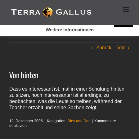
Zum
Cookies helfen auf auf dieser Seite bei der Bereitstellung der
Inhalt
Dienste. Durch die Nutzung dieser Webseite erklären Sie sich
springen
damit einverstanden, dass Cookies gesetzt werden.
Super!
Weitere Informationen
Zurück
Vor
Von hinten
Dass es interessant ist, mal in einer Schulung hinten
zu sitzen, noch interessanter ist allerdings, zu
beobachten, was die Leute so treiben, während der
Teacher erzählt und seine Sachen zeigt.
18. Dezember 2006
|
Kategorien:
Dies und Das
|
Kommentare
für
deaktiviert
Von
hinten