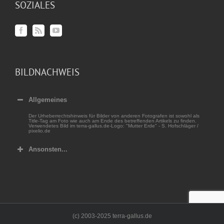
SOZIALES
BILDNACHWEIS
Allgemeines
Der Urheberrechtshinweis für Bilder von anderen Fotografen ist sowohl als
Title-Tag am Foto wie auch am Ende des betreffenden Artikels zu finden.
Verwendetes Bild im terra-gallus.de-Logo: "Mutter Erde" - S. Hofschläger /
pixelio.de
Ansonsten...
(c) 2003-2025 terra-gallus.de