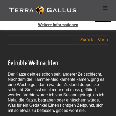
Zum
Cookies helfen auf auf dieser Seite bei der Bereitstellung der
Inhalt
Dienste. Durch die Nutzung dieser Webseite erklären Sie sich
springen
damit einverstanden, dass Cookies gesetzt werden.
Super!
Weitere Informationen
Zurück
Vor
Getrübte Weihnachten
Der Katze geht es schon seit längerer Zeit schlecht.
Nachdem die Hammer-Medikamente kamen, ging es
eine Woche gut, dann war der Zustand doppelt so
schlecht. Sie frisst nicht mehr und muss gefüttert
werden. Vorhin wurde ich von Susann gefragt, ob ich
Nala, die Katze, begraben oder einäschern würde.
Was für ein Gedanke! Einen richtigen Zeitpunkt, sich
mit so etwas zu befassen, gibt es wohl nie.