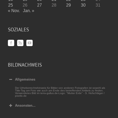
25
26
27
28
29
30
31
« Nov.
Jan. »
SOZIALES
BILDNACHWEIS
Allgemeines
Der Urheberrechtshinweis für Bilder von anderen Fotografen ist sowohl als
Title-Tag am Foto wie auch am Ende des betreffenden Artikels zu finden.
Verwendetes Bild im terra-gallus.de-Logo: "Mutter Erde" - S. Hofschläger /
pixelio.de
Ansonsten...