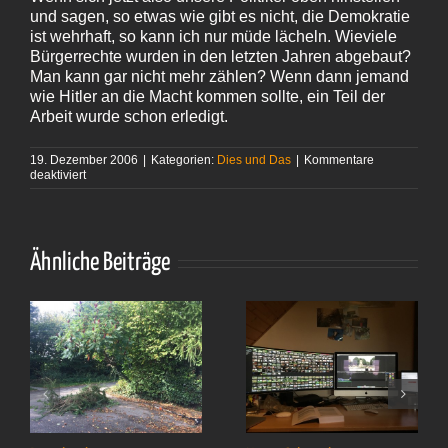
und sagen, so etwas wie gibt es nicht, die Demokratie
ist wehrhaft, so kann ich nur müde lächeln. Wieviele
Bürgerrechte wurden in den letzten Jahren abgebaut?
Man kann gar nicht mehr zählen? Wenn dann jemand
wie Hitler an die Macht kommen sollte, ein Teil der
Arbeit wurde schon erledigt.
19. Dezember 2006
|
Kategorien:
Dies und Das
|
Kommentare
für
deaktiviert
Victor
Klemperer
–
»Ich
will
Ähnliche Beiträge
Zeugnis
ablegen
bis
zum
letzten«