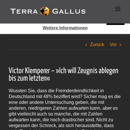
Zum
Cookies helfen auf auf dieser Seite bei der Bereitstellung der
Inhalt
Dienste. Durch die Nutzung dieser Webseite erklären Sie sich
springen
damit einverstanden, dass Cookies gesetzt werden.
Super!
Weitere Informationen
Zurück
Vor
Victor Klemperer – »Ich will Zeugnis ablegen
bis zum letzten«
Wussten Sie, dass die Fremdenfeindlichkeit in
Deutschland mit 48% beziffert wird? Sicher mag es die
eine oder andere Untersuchung geben, die mit
anderen, niedrigeren Zahlen aufwarten kann, aber es
gibt vielleicht auch so manche, die mit Zahlen
aufwarten kann, die noch drastischer sind. Nicht zu
vergessen der Schreck, als sich herausstellte, dass