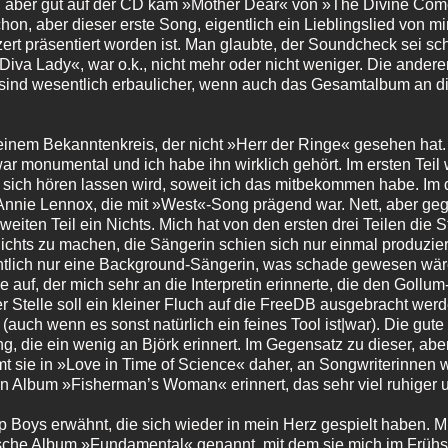
t, aber gut auf der CD kam »Mother Dear« von »The Divine Come
hon, aber dieser erste Song, eigentlich ein Lieblingslied von mi
t präsentiert worden ist. Man glaubte, der Soundcheck sei schi
va Lady«, war o.k., nicht mehr oder nicht weniger. Die ande
sind wesentlich erbaulicher, wenn auch das Gesamtalbum an di
nem Bekanntenkreis, der nicht »Herr der Ringe« gesehen hat.
ar monumental und ich habe ihn wirklich gehört. Im ersten Tei
ich hören lassen wird, soweit ich das mitbekommen habe. Im dri
Annie Lennox, die mit »West«-Song prägend war. Nett, aber g
iten Teil ein Nichts. Mich hat von den ersten drei Teilen die
h nichts zu machen, die Sängerin schien sich nur einmal produzie
entlich nur eine Background-Sängerin, was schade gewesen wä
uf, der mich sehr an die Interpretin erinnerte, die den Gollum-S
 Stelle soll ein kleiner Fluch auf die FreeDB ausgebracht wer
(auch wenn es sonst natürlich ein feines Tool ist|war). Die gute
 die ein wenig an Björk erinnert. Im Gegensatz zu dieser, aber 
 sie in »Love in Time of Science« daher, an Songwriterinnen
 Album »Fisherman’s Woman« erinnert, das sehr viel ruhiger un
p Boys erwähnt, die sich wieder in mein Herz gespielt haben. Mit
stische Album »Fundamental« genannt, mit dem sie mich im Früh