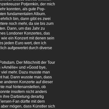
anzerkreuzer Potjemkin, der mich
mehr konnten, als gute Pop-
hnten fundamentalen Album.
hrlich bin, dann gibt es zwei
tere noch mehr, da sie bis zum
ten. Dann, um das Jahr zu
nes Londoner Konzertes, das
 wie ein Konzert mit denen sein
s jeden Euro wert, den ich
zlich aufgewertet durch diverse
Potsdam. Der Mitschnitt der Tour
us »Amélie« und »Good bye,
er viel mehr. Dazu musste man
cht hat. Dann wusste man, dass
ne anderen Konzerte auf dieser
hte mal hintenanstellen, ob
onnte insofern nicht anders
n ihre Darbietung derartig
Tiersen-Fan dürfte mit dem
 aber mögen, dass Künstler sich