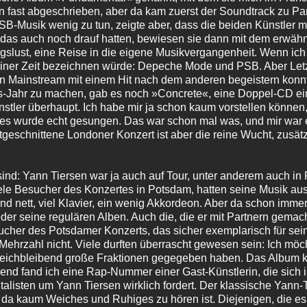
on fast abgeschrieben, aber da kam zuerst der Soundtrack zu P
 PSB-Musik wenig zu tun, zeigte aber, dass die beiden Künstler 
 das auch noch drauf hatten, bewiesen sie dann mit dem erwä
lust, eine Reise in die eigene Musikvergangenheit. Wenn ich e
einer Zeit bezeichnen würde: Depeche Mode und PSB. Aber Letz
en Mainstream mit einem Hit nach dem anderen begeistern konn
s-Jahr zu machen, gab es noch »Concrete«, eine Doppel-CD ei
stler überhaupt. Ich habe mir ja schon kaum vorstellen können,
r es wurde echt gesungen. Das war schon mal was, und mir war e
itgeschnittene Londoner Konzert ist aber die reine Wucht, zusät
nd: Yann Tiersen war ja auch auf Tour, unter anderem auch in 
ele Besucher des Konzertes in Potsdam, hatten seine Musik a
und nett, viel Klavier, ein wenig Akkordeon. Aber da schon imm
oder seine regulären Alben. Auch die, die er mit Partnern gema
ucher des Potsdamer Konzerts, das sicher exemplarisch für sei
Mehrzahl nicht. Viele durften überrascht gewesen sein: Ich möc
 gleichbleibend große Fraktionen gegegeben haben. Das Album k
kend fand ich eine Rap-Nummer einer Gast-Künstlerin, die sich i
ntalisten um Yann Tiersen wirklich fordert. Der klassische Yann-
da kaum Weiches und Ruhiges zu hören ist. Diejenigen, die es