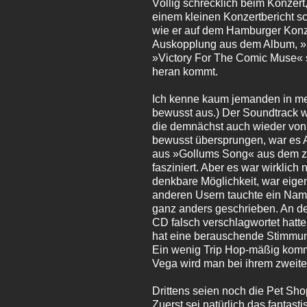
Völlig schrecklich beim Konzer
einem kleinen Konzertbericht sc
wie er auf dem Hamburger Konzer
Auskopplung aus dem Album, »Di
»Victory For The Comic Muse« 
heran kommt.
Ich kenne kaum jemanden in mei
bewusst aus.) Der Soundtrack w
die demnächst auch wieder von s
bewusst übersprungen, war es 
aus »Gollums Song« aus dem zwe
fasziniert. Aber es war wirklic
denkbare Möglichkeit, war eig
anderen Usern tauchte ein Name a
ganz anders geschrieben. An der
CD falsch verschlagwortet hatte 
hat eine berauschende Stimmung,
Ein wenig Trip Hop-mäßig kommt
Vega wird man bei ihrem zweiten
Drittens seien noch die Pet Sho
Zuerst sei natürlich das fanta