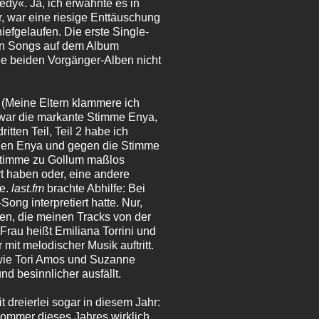
dy«. Ja, ich erwähnte es in
r, war eine riesige Enttäuschung
efgelaufen. Die erste Single-
ren Songs auf dem Album
e beiden Vorgänger-Alben nicht
 (Meine Eltern klammere ich
l war die markante Stimme Enya,
tten Teil, Teil 2 habe ich
egen Enya und gegen die Stimme
 Stimme zu Gollum maßlos
rt haben oder, eine andere
re.
last.fm
brachte Abhilfe: Bei
ong interpretiert hatte. Nur,
den, die meinen Tracks von der
 Frau heißt Emiliana Torrini und
mit melodischer Musik auftritt.
 wie Tori Amos und Suzanne
d besinnlicher ausfällt.
 dreierlei sogar in diesem Jahr:
sommer dieses Jahres wirklich