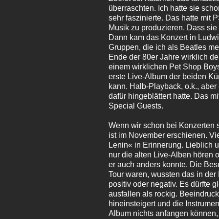
überraschten. Ich hatte sie sch
sehr faszinierte. Das hatte mit
Musik zu produzieren. Dass sie
Dann kam das Konzert in Ludwigs
Gruppen, die ich als Beatles m
Ende der 80er Jahre wirklich d
einem wirklichen Pet Shop Boy
erste Live-Album der beiden Kün
kann. Halb-Playback, o.k., abe
dafür hingeblättert hatte. Das m
Special Guests.
Wenn wir schon bei Konzerten si
ist im November erschienen. Vi
Lenin« in Erinnerung. Lieblich 
nur die alten Live-Alben hören 
er auch anders konnte. Die Bes
Tour waren, wussten das in der 
positiv oder negativ. Es dürfte
ausfallen als rockig. Beeindruc
hineinsteigert und die Instrume
Album nichts anfangen können, 