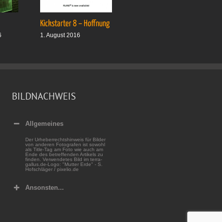
Kickstarter 8 – Hoffnung
Drei plus drei
6
1. August 2016
1. Oktober 2016
BILDNACHWEIS
Allgemeines
Der Urheberrechtshinweis für Bilder
von anderen Fotografen ist sowohl
als Title-Tag am Foto wie auch am
Ende des betreffenden Artikels zu
finden. Verwendetes Bild im terra-
gallus.de-Logo: "Mutter Erde" - S.
Hofschläger / pixelio.de
Ansonsten...