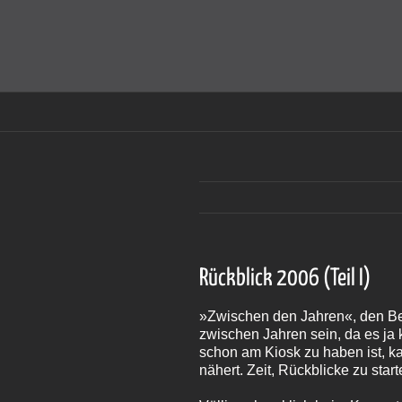
Zum
Inhalt
Cookies helfen auf auf dieser Seite bei der Bereitstellun
springen
Rückblick 2006 (Teil I)
»Zwischen den Jahren«, den Begr
zwischen Jahren sein, da es ja
schon am Kiosk zu haben ist, k
nähert. Zeit, Rückblicke zu star