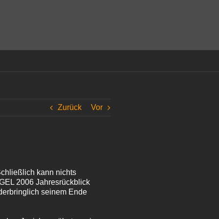
amit einverstanden, dass Cookies gesetzt werden.
Super!
Zurück
Vor
chließlich kann nichts
EGEL 2006 Jahresrückblick
derbringlich seinem Ende