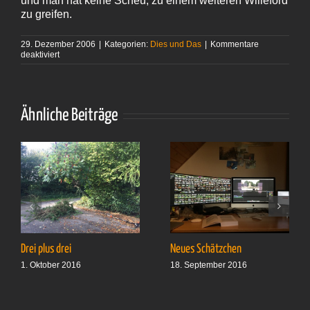
und man hat keine Scheu, zu einem weiteren Willeford
zu greifen.
29. Dezember 2006
|
Kategorien:
Dies und Das
|
Kommentare
für
deaktiviert
Charles
Willeford
–
»Neue
Hoffnung
Ähnliche Beiträge
für
die Toten«
Drei plus drei
Neues Schätzchen
1. Oktober 2016
18. September 2016