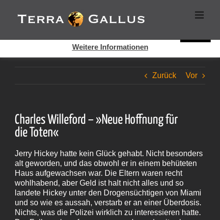
Zum
Cookies helfen auf auf dieser Seite bei der Bereitstellung der
Inhalt
Dienste. Durch die Nutzung dieser Webseite erklären Sie sich
springen
damit einverstanden, dass Cookies gesetzt werden.
Super!
Weitere Informationen
Zurück
Vor
Charles Willeford – »Neue Hoffnung für
die Toten«
Jerry Hickey hatte kein Glück gehabt. Nicht besonders
alt geworden, und das obwohl er in einem behüteten
Haus aufgewachsen war. Die Eltern waren recht
wohlhabend, aber Geld ist halt nicht alles und so
landete Hickey unter den Drogensüchtigen von Miami
und so wie es aussah, verstarb er an einer Überdosis.
Nichts, was die Polizei wirklich zu interessieren hatte.