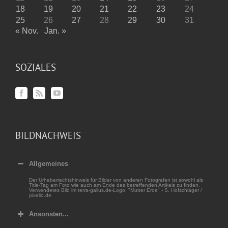
18
19
20
21
22
23
24
25
26
27
28
29
30
31
« Nov.
Jan. »
SOZIALES
BILDNACHWEIS
Allgemeines
Der Urheberrechtshinweis für Bilder von anderen Fotografen ist sowohl als
Title-Tag am Foto wie auch am Ende des betreffenden Artikels zu finden.
Verwendetes Bild im terra-gallus.de-Logo: "Mutter Erde" - S. Hofschläger /
pixelio.de
Ansonsten...