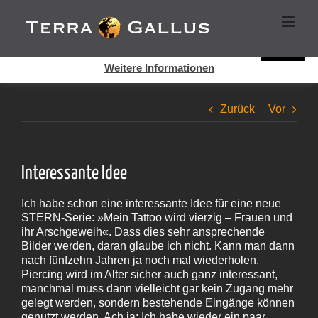
Zum
Cookies helfen auf auf dieser Seite bei der Bereitstellung der
Inhalt
Dienste. Durch die Nutzung dieser Webseite erklären Sie sich
springen
damit einverstanden, dass Cookies gesetzt werden.
Super!
Weitere Informationen
Zurück
Vor
Interessante Idee
Ich habe schon eine interessante Idee für eine neue
STERN-Serie: »Mein Tattoo wird vierzig – Frauen und
ihr Arschgeweih«. Dass dies sehr ansprechende
Bilder werden, daran glaube ich nicht. Kann man dann
nach fünfzehn Jahren ja noch mal wiederholen.
Piercing wird im Alter sicher auch ganz interessant,
manchmal muss dann vielleicht gar kein Zugang mehr
gelegt werden, sondern bestehende Eingänge können
genutzt werden. Ach ja: Ich habe wieder ein paar