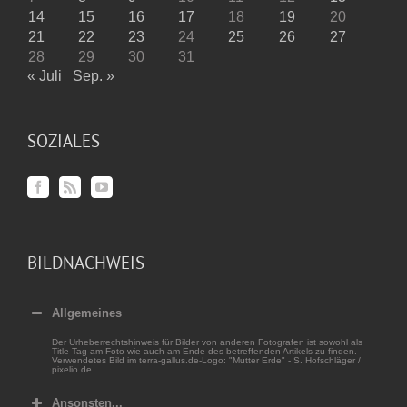
14
15
16
17
18
19
20
21
22
23
24
25
26
27
28
29
30
31
« Juli
Sep. »
SOZIALES
BILDNACHWEIS
Allgemeines
Der Urheberrechtshinweis für Bilder von anderen Fotografen ist sowohl als
Title-Tag am Foto wie auch am Ende des betreffenden Artikels zu finden.
Verwendetes Bild im terra-gallus.de-Logo: "Mutter Erde" - S. Hofschläger /
pixelio.de
Ansonsten...