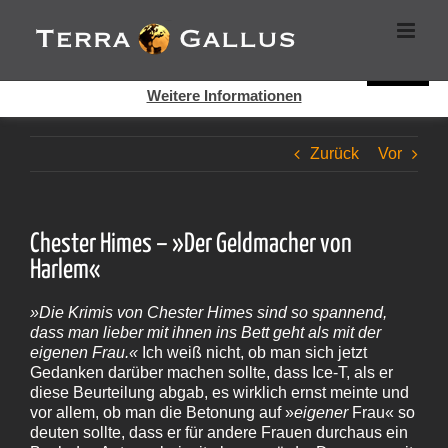
Zum
Cookies helfen auf auf dieser Seite bei der Bereitstellung der
Inhalt
Dienste. Durch die Nutzung dieser Webseite erklären Sie sich
springen
damit einverstanden, dass Cookies gesetzt werden.
Super!
Weitere Informationen
Zurück
Vor
Chester Himes – »Der Geldmacher von
Harlem«
»Die Krimis von Chester Himes sind so spannend,
dass man lieber mit ihnen ins Bett geht als mit der
eigenen Frau.«
Ich weiß nicht, ob man sich jetzt
Gedanken darüber machen sollte, dass Ice‑T, als er
diese Beurteilung abgab, es wirklich ernst meinte und
vor allem, ob man die Betonung auf »
eigener
Frau« so
deuten sollte, dass er für andere Frauen durchaus ein