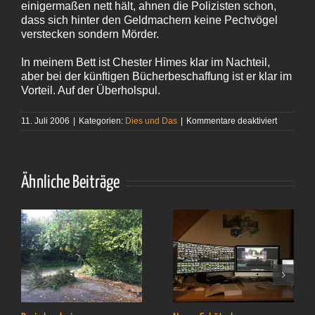
einigermaßen nett hält, ahnen die Polizisten schon,
dass sich hinter den Geldmachern keine Pechvögel
verstecken sondern Mörder.
In meinem Bett ist Chester Himes klar im Nachteil,
aber bei der künftigen Bücherbeschaffung ist er klar im
Vorteil. Auf der Überholspul.
für
11. Juli 2006
|
Kategorien:
Dies und Das
|
Kommentare deaktiviert
Chester
Himes
–
»Der
Geldmach
Ähnliche Beiträge
von
Harlem«