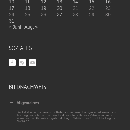
10
11
12
13
14
15
16
17
18
19
20
21
22
23
24
25
26
27
28
29
30
31
« Juni
Aug. »
SOZIALES
BILDNACHWEIS
Allgemeines
Der Urheberrechtshinweis für Bilder von anderen Fotografen ist sowohl als
Title-Tag am Foto wie auch am Ende des betreffenden Artikels zu finden.
Verwendetes Bild im terra-gallus.de-Logo: "Mutter Erde" - S. Hofschläger /
pixelio.de