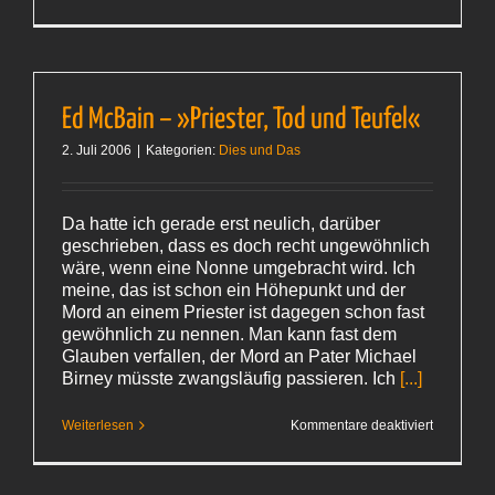
Es
geht
auch
anders
Ed McBain – »Priester, Tod und Teufel«
2. Juli 2006
|
Kategorien:
Dies und Das
Da hatte ich gerade erst neulich, darüber
geschrieben, dass es doch recht ungewöhnlich
wäre, wenn eine Nonne umgebracht wird. Ich
meine, das ist schon ein Höhepunkt und der
Mord an einem Priester ist dagegen schon fast
gewöhnlich zu nennen. Man kann fast dem
Glauben verfallen, der Mord an Pater Michael
Birney müsste zwangsläufig passieren. Ich
[...]
für
Weiterlesen
Kommentare deaktiviert
Ed
McBain
–
»Priester,