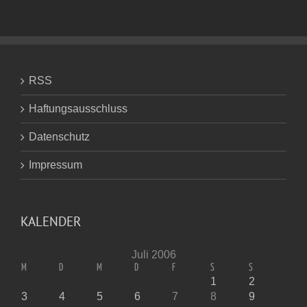
Tod
und
Teufel«
RSS
Haftungsausschluss
Datenschutz
Impressum
KALENDER
Juli 2006
M
D
M
D
F
S
S
1
2
3
4
5
6
7
8
9