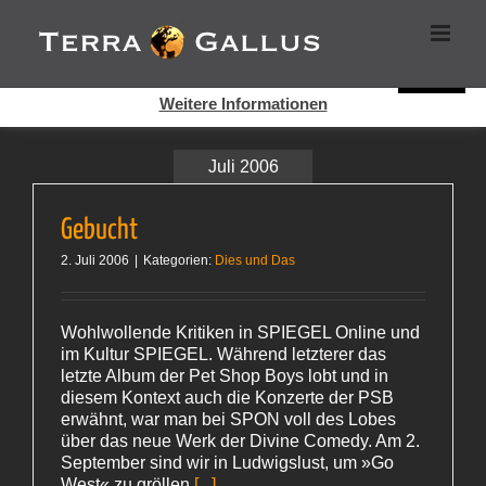
Zum
Cookies helfen auf auf dieser Seite bei der Bereitstellung der
Inhalt
Dienste. Durch die Nutzung dieser Webseite erklären Sie sich
springen
damit einverstanden, dass Cookies gesetzt werden.
Super!
Weitere Informationen
Juli 2006
Gebucht
2. Juli 2006
|
Kategorien:
Dies und Das
Wohlwollende Kritiken in SPIEGEL Online und
im Kultur SPIEGEL. Während letzterer das
letzte Album der Pet Shop Boys lobt und in
diesem Kontext auch die Konzerte der PSB
erwähnt, war man bei SPON voll des Lobes
über das neue Werk der Divine Comedy. Am 2.
September sind wir in Ludwigslust, um »Go
West« zu gröllen
[...]