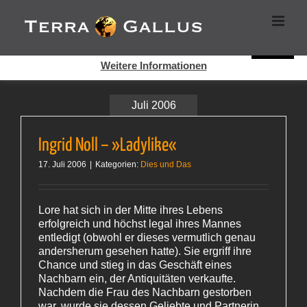
Zum
Cookies helfen auf auf dieser Seite bei der Bereitstellung der
Inhalt
Dienste. Durch die Nutzung dieser Webseite erklären Sie sich
springen
damit einverstanden, dass Cookies gesetzt werden.
Super!
Weitere Informationen
Juli 2006
Ingrid Noll – »Ladylike«
17. Juli 2006
|
Kategorien:
Dies und Das
Lore hat sich in der Mitte ihres Lebens
erfolgreich und höchst legal ihres Mannes
entledigt (obwohl er dieses vermutlich genau
andersherum gesehen hatte). Sie ergriff ihre
Chance und stieg in das Geschäft eines
Nachbarn ein, der Antiquitäten verkaufte.
Nachdem die Frau des Nachbarn gestorben
war, wurde sie dessen Geliebte und Partnerin