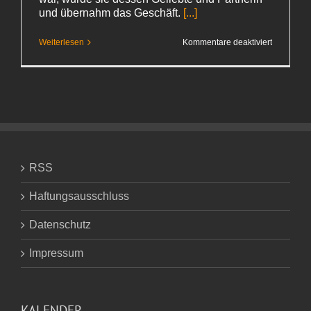
und übernahm das Geschäft.
[...]
für
Weiterlesen
Kommentare deaktiviert
Ingrid
Noll
–
»Ladylike
RSS
Haftungsausschluss
Datenschutz
Impressum
KALENDER