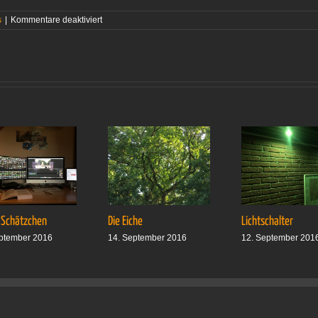
für
s
|
Kommentare deaktiviert
ausgepackt
und
eingepackt
 Schätzchen
Die Eiche
Lichtschalter
ptember 2016
14. September 2016
12. September 201