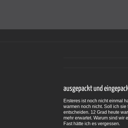
Zum
Inhalt
Cookies helfen auf auf dieser Seite bei der Bereitstellun
springen
ausgepackt und eingepac
Ersteres ist noch nicht einmal 
warmen noch nicht. Soll ich sie
entscheiden. 12 Grad heute war
mehr erwartet. Warum sind wir e
Fast hätte ich es vergessen.