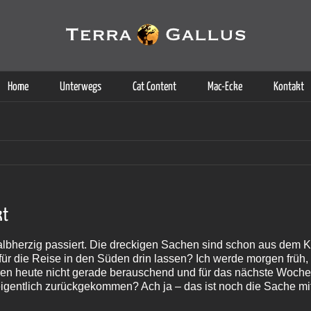
g der Dienste. Durch die Nutzung dieser Webseite erklären Sie sich d
Weitere Informationen
Home
Unterwegs
Cat Content
Mac-Ecke
Kontakt
kt
halbherzig passiert. Die dreckigen Sachen sind schon aus dem K
 für die Reise in den Süden drin lassen? Ich werde morgen früh,
en heute nicht gerade berauschend und für das nächste Wochee
igentlich zurückgekommen? Ach ja – das ist noch die Sache mit