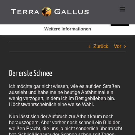
Zum
Cookies helfen auf auf dieser Seite bei der Bereitstellung der
Inhalt
Dienste. Durch die Nutzung dieser Webseite erklären Sie sich
springen
damit einverstanden, dass Cookies gesetzt werden.
Super!
Weitere Informationen
Zurück
Vor
Der erste Schnee
Ich möchte gar nicht wissen, wie es auf den Straßen
aussieht und habe meine heutige Abfahrt mal ein
wenig verzögert, in dem ich im Bett geblieben bin.
Höchstwahrscheinlich eine weise Wahl.
Nun lässt sich der Aufbruch zur Arbeit kaum noch
herauszögern. Aber vorher noch schnell ein Bild der
weißen Pracht, die uns ja nicht sonderlich überrascht
hat. Schließlich war der Schnee schon seit Tagen