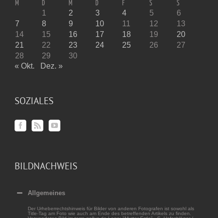
M
D
M
D
F
S
S
1
2
3
4
5
6
7
8
9
10
11
12
13
14
15
16
17
18
19
20
21
22
23
24
25
26
27
28
29
30
« Okt.
Dez. »
SOZIALES
BILDNACHWEIS
Allgemeines
Der Urheberrechtshinweis für Bilder von anderen Fotografen ist sowohl als
Title-Tag am Foto wie auch am Ende des betreffenden Artikels zu finden.