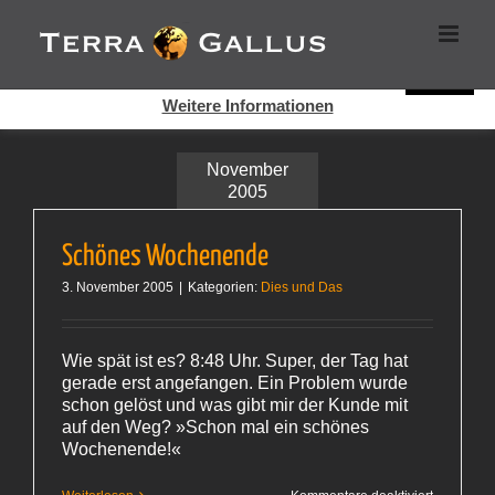
Zum
Cookies helfen auf auf dieser Seite bei der Bereitstellung der
Inhalt
Dienste. Durch die Nutzung dieser Webseite erklären Sie sich
springen
damit einverstanden, dass Cookies gesetzt werden.
Super!
Weitere Informationen
November
2005
Schönes Wochenende
3. November 2005
|
Kategorien:
Dies und Das
Wie spät ist es? 8:48 Uhr. Super, der Tag hat
gerade erst angefangen. Ein Problem wurde
schon gelöst und was gibt mir der Kunde mit
auf den Weg? »Schon mal ein schönes
Wochenende!«