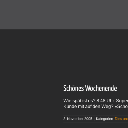
Zum
Inhalt
Cookies helfen auf auf dieser Seite bei der Bereitstellun
springen
Schönes Wochenende
Wie spät ist es? 8:48 Uhr. Supe
Kunde mit auf den Weg? »Scho
3. November 2005
|
Kategorien:
Dies un