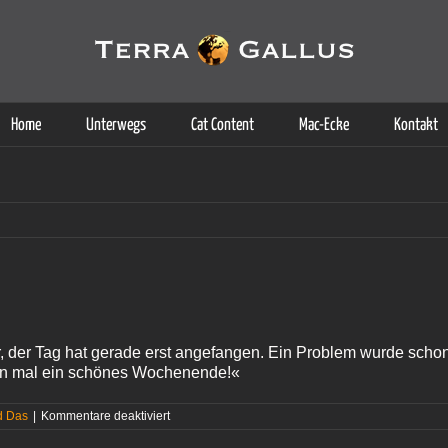
g der Dienste. Durch die Nutzung dieser Webseite erklären Sie sich d
Weitere Informationen
Home
Unterwegs
Cat Content
Mac-Ecke
Kontakt
r, der Tag hat gerade erst angefangen. Ein Problem wurde schon
n mal ein schönes Wochenende!«
für
d Das
|
Kommentare deaktiviert
Schönes
Wochenende