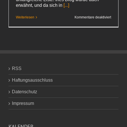
erwähnt, und da sich in
[...]
für
Weiterlesen
Kommentare deaktiviert
Ines
oder:
Ach
war
es
doch schö
RSS
Haftungsausschluss
Datenschutz
Impressum
KALENDER