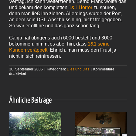
Vertrag. Ich kann weiterziehen. Bernd Frank wollte das
und bekam den kompletten
1&1 Horror
zu spüren,
denn man ließ ihn ziehen. Allerdings wurde der Port,
an dem sein DSL-Anschluss hing, nicht freigegeben.
So war er offline und das ganz schön lang.
Ganja hat übrigens auch 6000 bestellt und 3000
bekommen, nimmt es aber hin, dass
1&1 seine
Kunden veräppelt
. Ehrlich, man muss den Frust ja
nicht in sich reinfressen.
30. September 2005
|
Kategorien:
Dies und Das
|
Kommentare
für
deaktiviert
Mir
geht
es
gut
oder:
Ähnliche Beiträge
Behandelt
ich
1&1
mit Milde?