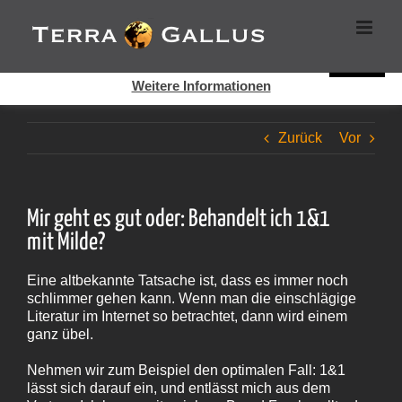
Zum
Cookies helfen auf auf dieser Seite bei der Bereitstellung der
Inhalt
Dienste. Durch die Nutzung dieser Webseite erklären Sie sich
springen
damit einverstanden, dass Cookies gesetzt werden.
Super!
Weitere Informationen
Zurück
Vor
Mir geht es gut oder: Behandelt ich 1&1
mit Milde?
Eine altbekannte Tatsache ist, dass es immer noch
schlimmer gehen kann. Wenn man die einschlägige
Literatur im Internet so betrachtet, dann wird einem
ganz übel.
Nehmen wir zum Beispiel den optimalen Fall: 1&1
lässt sich darauf ein, und entlässt mich aus dem