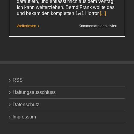
darauf ein, und entlässt mich aus dem Vertrag.
Ich kann weiterziehen. Bernd Frank wollte das
und bekam den kompletten 1&1 Horror
[...]
für
Weiterlesen
Kommentare deaktiviert
Mir
geht
es
gut
oder:
Behandelt
ich
1&1
mit Milde?
RSS
Haftungsausschluss
Datenschutz
Impressum