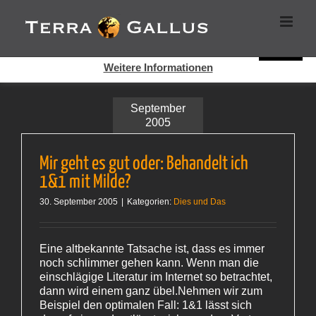
Zum
Cookies helfen auf auf dieser Seite bei der Bereitstellung der
Inhalt
Dienste. Durch die Nutzung dieser Webseite erklären Sie sich
springen
damit einverstanden, dass Cookies gesetzt werden.
Super!
Weitere Informationen
September
2005
Mir geht es gut oder: Behandelt ich
1&1 mit Milde?
30. September 2005
|
Kategorien:
Dies und Das
Eine altbekannte Tatsache ist, dass es immer
noch schlimmer gehen kann. Wenn man die
einschlägige Literatur im Internet so betrachtet,
dann wird einem ganz übel.Nehmen wir zum
Beispiel den optimalen Fall: 1&1 lässt sich