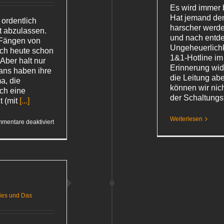
Es wird immer 
Hat jemand den
 ordentlich
harscher werd
t abzulassen.
und nach entde
 Fängen von
Ungeheuerlichk
ich heute schon
1&1-Hotline im
 Aber halt nur
Erinnerung wid
ans haben ihre
die Leitung ab
a, die
können wir nic
och eine
der Schaltungs
t (mit
[...]
Weiterlesen
für
mentare deaktiviert
Da
steckt
ein
System
hinter
oder
1&1
bringt
es nicht
ies und Das