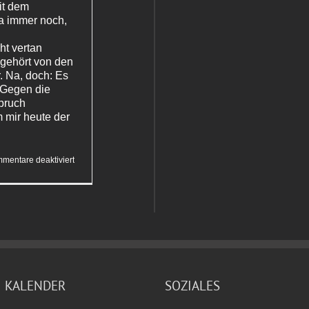
it dem
ja immer noch,
t vertan
 gehört von den
. Na, doch: Es
.Gegen die
pruch
m mir heute der
für
mentare deaktiviert
1&1
auf
Tauchstation
KALENDER
SOZIALES