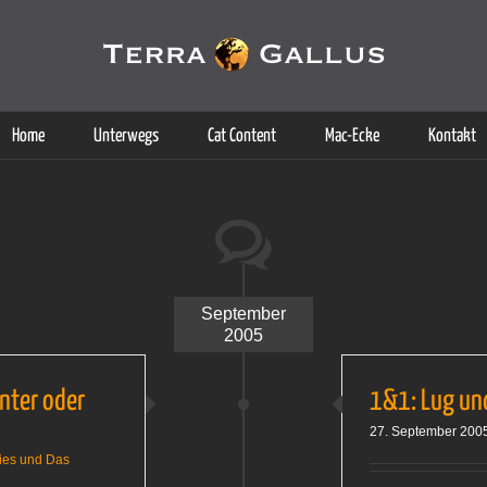
g der Dienste. Durch die Nutzung dieser Webseite erklären Sie sich d
Weitere Informationen
Home
Unterwegs
Cat Content
Mac-Ecke
Kontakt
September
2005
nter oder
1&1: Lug un
27. September 200
ies und Das