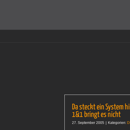
Zum
Inhalt
Cookies helfen auf auf dieser Seite bei der Bereitstellun
springen
Da steckt ein System hi
1&1 bringt es nicht
27. September 2005
|
Kategorien:
D