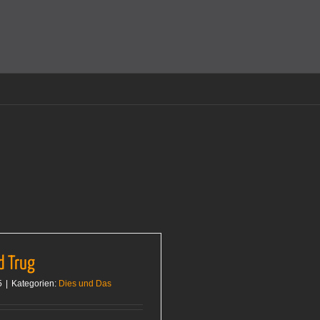
amit einverstanden, dass Cookies gesetzt werden.
Super!
d Trug
5
|
Kategorien:
Dies und Das