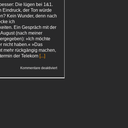
besser: Die lügen bei 1&1.
 Eindruck, der Ton würde
en? Kein Wunder, denn nach
cke ich
eiten. Ein Gespräch mit der
 August (nach meiner
ergegeben): »Ich möchte
er nicht haben.« »Das
ht mehr rückgängig machen,
termin der Telekom
[...]
für
Kommentare deaktiviert
1&1:
Lug
und Trug