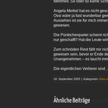
Mehrheit. So oder so käme Schr
Angela Merkel hat es nicht ges
Ossi wäre ja fast wunderbar gew
Aussehen ist sie für mich immer
gewesen.
Die Pünktchenpartei scheint ric
nur geschafft? Hat die Leute w
Zum schnöden Rest fällt mir nich
gewesen sein, bevor er Ende des
Unangenehmen – es taucht imme
Die eigentlichen Verlierer si
18. September 2005
|
Kategorien:
Dies 
Ähnliche Beiträge