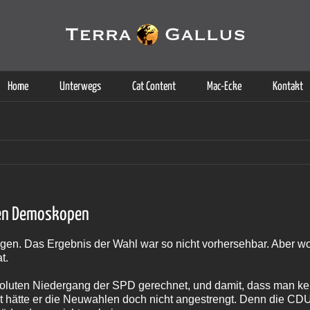
g der Dienste. Durch die Nutzung dieser Webseite erklären Sie sich d
Weitere Informationen
Home
Unterwegs
Cat Content
Mac-Ecke
Kontakt
hen Demoskopen
sagen. Das Ergebnis der Wahl war so nicht vorhersehbar. Aber w
t.
soluten Niedergang der SPD gerechnet, und damit, dass man k
ätte er die Neuwahlen doch nicht angestrengt. Denn die CDU 