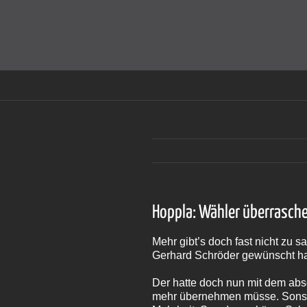
Zum
Inhalt
Cookies helfen auf auf dieser Seite bei der Bereitstellun
springen
Hoppla: Wähler überrasc
Mehr gibt’s doch fast nicht zu 
Gerhard Schröder gewünscht ha
Der hatte doch nun mit dem ab
mehr übernehmen müsse. Sonst h