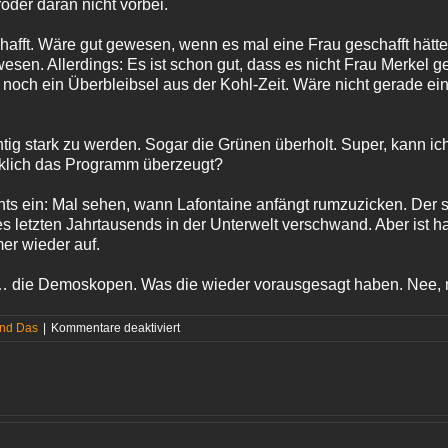
öder daran nicht vorbei.
chafft. Wäre gut gewesen, wenn es mal eine Frau geschafft hätt
esen. Allerdings: Es ist schon gut, dass es nicht Frau Merkel
 noch ein Überbleibsel aus der Kohl-Zeit. Wäre nicht gerade ei
htig stark zu werden. Sogar die Grünen überholt. Super, kann ic
irklich das Programm überzeugt?
ts ein: Mal sehen, wann Lafontaine anfängt rumzuzicken. Der sol
 letzten Jahrtausends in der Unterwelt verschwand. Aber ist h
r wieder auf.
nd … die Demoskopen. Was die wieder vorausgesagt haben. Nee,
für
und Das
|
Kommentare deaktiviert
Hoppla:
Wähler
überraschen
Demoskopen