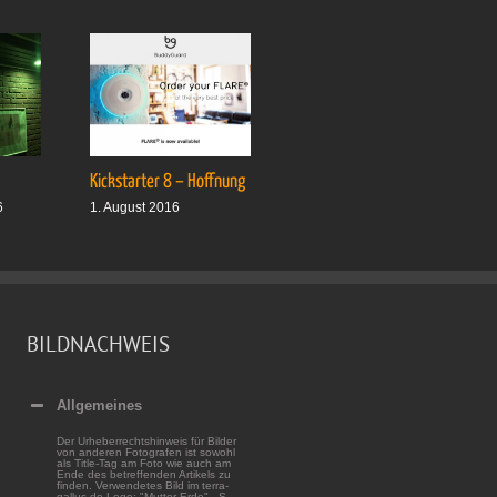
Kickstarter 8 – Hoffnung
Drei plus drei
6
1. August 2016
1. Oktober 2016
BILDNACHWEIS
Allgemeines
Der Urheberrechtshinweis für Bilder
von anderen Fotografen ist sowohl
als Title-Tag am Foto wie auch am
Ende des betreffenden Artikels zu
finden. Verwendetes Bild im terra-
gallus.de-Logo: "Mutter Erde" - S.