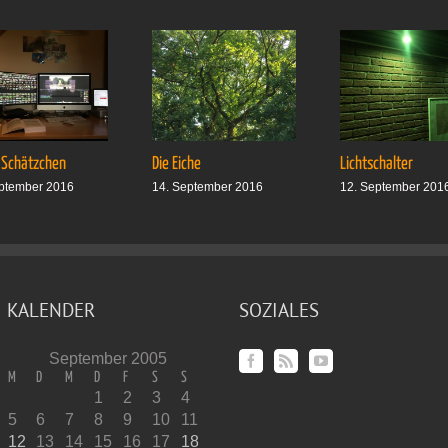
 Schätzchen
Die Eiche
Lichtschalter
ptember 2016
14. September 2016
12. September 201
KALENDER
SOZIALES
September 2005
M
D
M
D
F
S
S
1
2
3
4
5
6
7
8
9
10
11
12
13
14
15
16
17
18