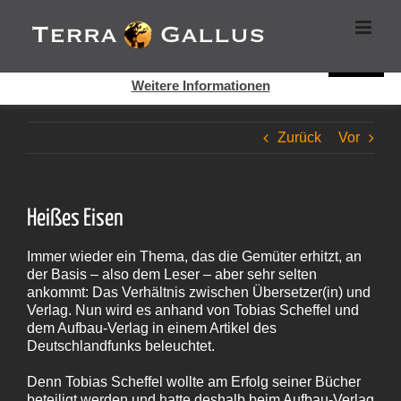
Zum
Cookies helfen auf auf dieser Seite bei der Bereitstellung der
Inhalt
Dienste. Durch die Nutzung dieser Webseite erklären Sie sich
springen
damit einverstanden, dass Cookies gesetzt werden.
Super!
Weitere Informationen
Zurück
Vor
Heißes Eisen
Immer wieder ein Thema, das die Gemüter erhitzt, an
der Basis – also dem Leser – aber sehr selten
ankommt: Das Verhältnis zwischen Übersetzer(in) und
Verlag. Nun wird es anhand von Tobias Scheffel und
dem Aufbau-Verlag in einem Artikel des
Deutschlandfunks beleuchtet.
Denn Tobias Scheffel wollte am Erfolg seiner Bücher
beteiligt werden und hatte deshalb beim Aufbau-Verlag