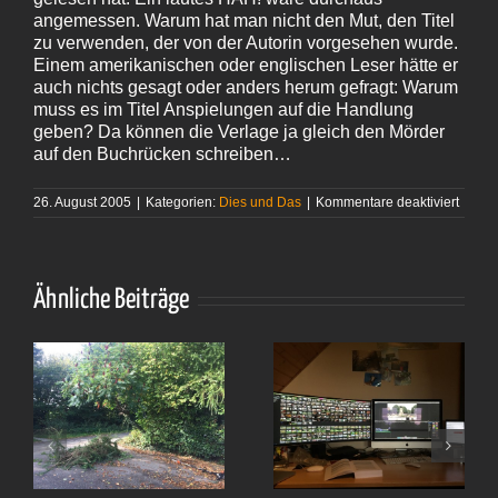
angemessen. Warum hat man nicht den Mut, den Titel
zu verwenden, der von der Autorin vorgesehen wurde.
Einem amerikanischen oder englischen Leser hätte er
auch nichts gesagt oder anders herum gefragt: Warum
muss es im Titel Anspielungen auf die Handlung
geben? Da können die Verlage ja gleich den Mörder
auf den Buchrücken schreiben…
für
26. August 2005
|
Kategorien:
Dies und Das
|
Kommentare deaktiviert
Von
wege
oder
Die
Verba
Ähnliche Beiträge
von Ju