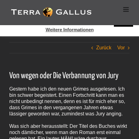
Zum
Cookies helfen auf auf dieser Seite bei der Bereitstellung der
Inhalt
Dienste. Durch die Nutzung dieser Webseite erklären Sie sich
springen
damit einverstanden, dass Cookies gesetzt werden.
Super!
Weitere Informationen
Zurück
Vor
Von wegen oder Die Verbannung von Jury
Gestern habe ich den neuen Grimes ausgelesen. Ich
bin schwer begeistert. Einen Fortschritt kann man es
nicht unbedingt nennen, denn es ist für mich eher so,
dass Grimes in den vergangenen Jahren etwas
lässiger geworden war, zumindest was Jury anging.
Was sich aber herausstellt: Der Titel des Buches wirkt
noch dämlicher, wenn man den Roman erst einmal
gelesen hat. Ein lautes HÄH! wäre durchaus