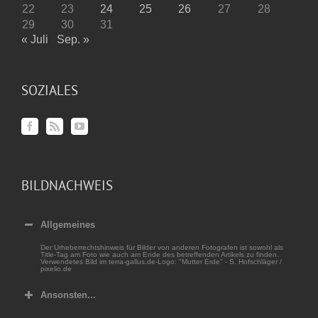
22
23
24
25
26
27
28
29
30
31
« Juli
Sep. »
SOZIALES
BILDNACHWEIS
Allgemeines
Der Urheberrechtshinweis für Bilder von anderen Fotografen ist sowohl als
Title-Tag am Foto wie auch am Ende des betreffenden Artikels zu finden.
Verwendetes Bild im terra-gallus.de-Logo: "Mutter Erde" - S. Hofschläger /
pixelio.de
Ansonsten...