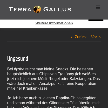
Zum
Cookies helfen auf auf dieser Seite bei der Bereitstellung der
Inhalt
Dienste. Durch die Nutzung dieser Webseite erklären Sie sich
springen
damit einverstanden, dass Cookies gesetzt werden.
Super!
Weitere Informationen
Zurück
Vor
Ungesund
Bei
flydba
reicht man kleine Snacks. Die bestehen
hauptsächlich aus Chips von F(a|u)nny (ich weiß es
jetzt nicht), einem Müsli-Riegel oder Salzstangen. Das
wäre doch mal ein Ansatzpunkt für eine Kooperation
mit einer Krankenkasse.
Ja, ich habe auch zu diesen Paprika-Chips gegriffen
und schon während des Öffnens der Tüte überfiel mich
blitzartig (m)ein schlechtes Gewissen. Das hätte ich