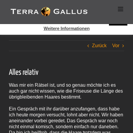
Zum
Cookies helfen auf auf dieser Seite bei der Bereitstellung der
Inhalt
Dienste. Durch die Nutzung dieser Webseite erklären Sie sich
springen
damit einverstanden, dass Cookies gesetzt werden.
Super!
Weitere Informationen
Zurück
Vor
Alles relativ
Was mir ein Rätsel ist, und so genau möchte ich es
auch gar nicht wissen, wie die Friseuse die Länge des
übrigbleibenden Haares bestimmt.
Ein Gespräch mit ihr darüber anzufangen, dass habe
ich heute morgen versucht, lohnt aber nicht. Wir haben
aneinander vorbei geredet. Das Gespräch war noch
nicht einmal komisch, sondern einfach nur daneben.
Da bin ich heilfroh, dass die Haare trotzdem was