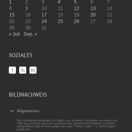
1
2
3
4
5
6
7
8
9
10
11
12
13
14
15
16
17
18
19
20
21
22
23
24
25
26
27
28
29
30
31
« Juli
Sep. »
SOZIALES
BILDNACHWEIS
Allgemeines
Der Urheberrechtshinweis für Bilder von anderen Fotografen ist sowohl als
Title-Tag am Foto wie auch am Ende des betreffenden Artikels zu finden.
Verwendetes Bild im terra-gallus.de-Logo: "Mutter Erde" - S. Hofschläger /
pixelio.de