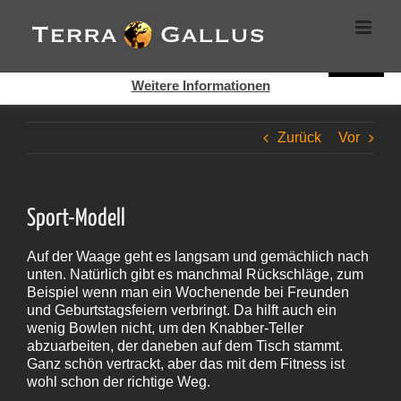
Zum
Cookies helfen auf auf dieser Seite bei der Bereitstellung der
Inhalt
Dienste. Durch die Nutzung dieser Webseite erklären Sie sich
springen
damit einverstanden, dass Cookies gesetzt werden.
Super!
Weitere Informationen
Zurück
Vor
Sport-Modell
Auf der Waage geht es langsam und gemächlich nach
unten. Natürlich gibt es manchmal Rückschläge, zum
Beispiel wenn man ein Wochenende bei Freunden
und Geburtstagsfeiern verbringt. Da hilft auch ein
wenig Bowlen nicht, um den Knabber-Teller
abzuarbeiten, der daneben auf dem Tisch stammt.
Ganz schön vertrackt, aber das mit dem Fitness ist
wohl schon der richtige Weg.