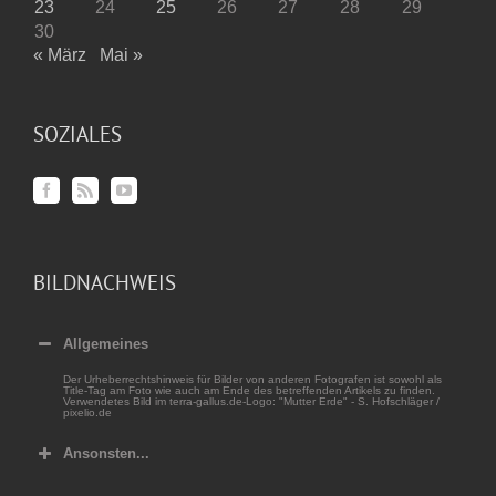
23
24
25
26
27
28
29
30
« März
Mai »
SOZIALES
BILDNACHWEIS
Allgemeines
Der Urheberrechtshinweis für Bilder von anderen Fotografen ist sowohl als
Title-Tag am Foto wie auch am Ende des betreffenden Artikels zu finden.
Verwendetes Bild im terra-gallus.de-Logo: "Mutter Erde" - S. Hofschläger /
pixelio.de
Ansonsten...